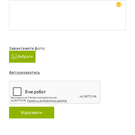
Завантажити фото:
Вибрати
Авторизуватись
Відправити