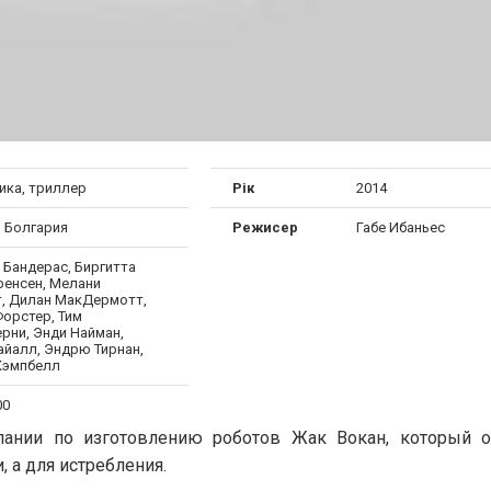
ика, триллер
Рік
2014
, Болгария
Режисер
Габе Ибаньес
 Бандерас, Биргитта
ренсен, Мелани
, Дилан МакДермотт,
Форстер, Тим
рни, Энди Найман,
айалл, Эндрю Тирнан,
Кэмпбелл
00
пании по изготовлению роботов Жак Вокан, который о
 а для истребления.