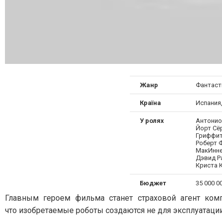
Жанр
Фантаст
Країна
Испания
У ролях
Антонио
Йорт Сё
Гриффит
Роберт 
МакИнне
Дэвид Р
Криста 
Бюджет
35 000 0
Главным героем фильма станет страховой агент ком
что изобретаемые роботы создаются не для эксплуатации,