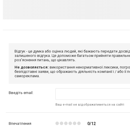
Відгук - це думка або оцінка людей, які бажають передати дос
залишеного відгука. Це допоможе багатьом прийняти правильне 
роз'яснення питань, що цікавлять.
Не дозволяється:
використання ненормативної лексики, погро
безпідставні заяви, що ображають діяльність компанії і / або її
самореклама.
Введіть email:
Ваш e-mail не відображатиметься на сайті
Впечатления
0/12