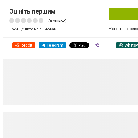
Оцініть першим
(
0
оцінок)
Ніхто ще не рек
Поки ще ніхто не оцінював
Reddit
Telegram
Viber
Whats