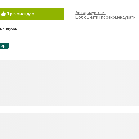
Авторизуйтесь
,
Я рекомендую
щоб оцінити і порекомендувати
омендував
App