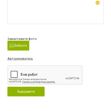
Завантажити фото:
Вибрати
Авторизуватись
Відправити