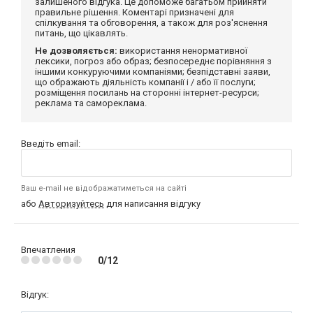
залишеного відгука. Це допоможе багатьом прийняти
правильне рішення. Коментарі призначені для
спілкування та обговорення, а також для роз'яснення
питань, що цікавлять.
Не дозволяється:
використання ненормативної
лексики, погроз або образ; безпосереднє порівняння з
іншими конкуруючими компаніями; безпідставні заяви,
що ображають діяльність компанії і / або її послуги;
розміщення посилань на сторонні інтернет-ресурси;
реклама та самореклама.
Введіть email:
Ваш e-mail не відображатиметься на сайті
або
Авторизуйтесь
для написання відгуку
Впечатления
0/12
Відгук: