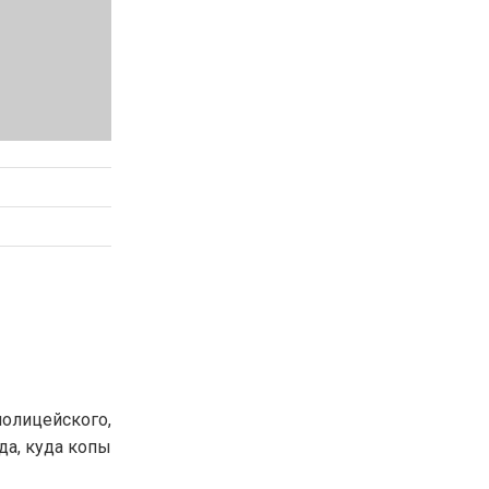
полицейского,
да, куда копы