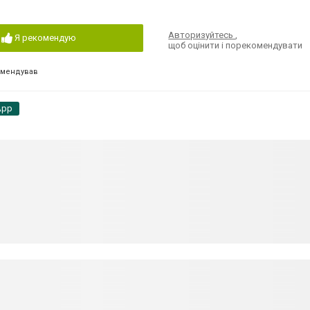
Авторизуйтесь
,
Я рекомендую
щоб оцінити і порекомендувати
омендував
App