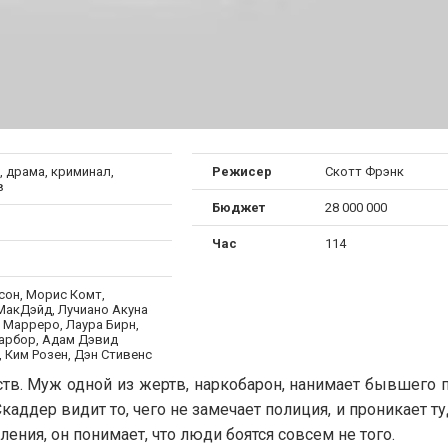
, драма, криминал,
Режисер
Скотт Фрэнк
в
Бюджет
28 000 000
Час
114
сон, Морис Комт,
МакДэйд, Лучиано Акуна
с Марреро, Лаура Бирн,
арбор, Адам Дэвид
 Ким Розен, Дэн Стивенс
тв. Муж одной из жертв, наркобарон, нанимает бывшего 
аддер видит то, чего не замечает полиция, и проникает ту
ения, он понимает, что люди боятся совсем не того.