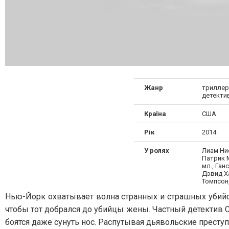
Жанр
триллер
детекти
Країна
США
Рік
2014
У ролях
Лиам Ни
Патрик 
мл., Ган
Дэвид Х
Томпсон,
Нью-Йорк охватывает волна странных и страшных убийс
чтобы тот добрался до убийцы жены. Частный детектив Ск
боятся даже сунуть нос. Распутывая дьявольские преступл