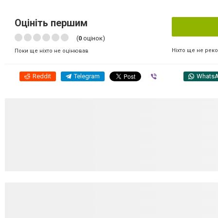
Оцініть першим
(
0
оцінок)
Ніхто ще не рек
Поки ще ніхто не оцінював
Reddit
Telegram
Viber
Whats