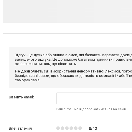
Відгук - це думка або оцінка людей, які бажають передати дос
залишеного відгука. Це допоможе багатьом прийняти правильне 
роз'яснення питань, що цікавлять.
Не дозволяється:
використання ненормативної лексики, погро
безпідставні заяви, що ображають діяльність компанії і / або її
самореклама.
Введіть email:
Ваш e-mail не відображатиметься на сайті
Впечатления
0/12