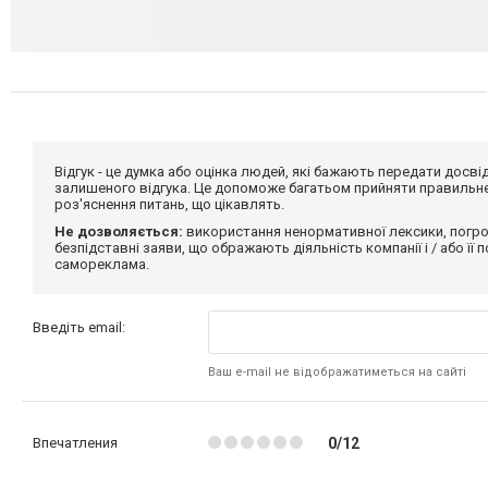
Відгук - це думка або оцінка людей, які бажають передати дос
залишеного відгука. Це допоможе багатьом прийняти правильне 
роз'яснення питань, що цікавлять.
Не дозволяється:
використання ненормативної лексики, погро
безпідставні заяви, що ображають діяльність компанії і / або її
самореклама.
Введіть email:
Ваш e-mail не відображатиметься на сайті
Впечатления
0/12