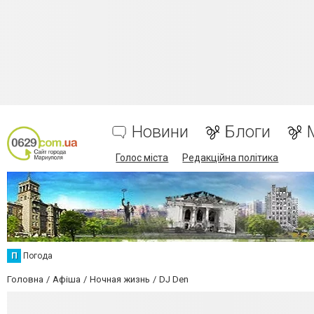
Новини
Блоги
Голос міста
Редакційна політика
П
Погода
Головна
Афіша
Ночная жизнь
DJ Den