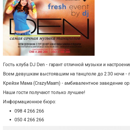
Гость клуба DJ Den - гарант отличной музыки и настрое
Всем девушкам выстоявшим на танцполе до 2:30 ночи - 
Крейзи Мама (CrazyMaam) - амбивалентное заведение о
Наши гости получают только лучшее!
Информационное бюро:
098 4 266 266
050 4 266 266