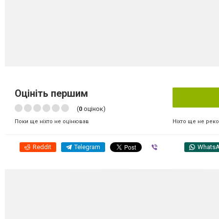
Оцініть першим
(
0
оцінок)
Ніхто ще не рек
Поки ще ніхто не оцінював
Reddit
Telegram
Viber
Whats