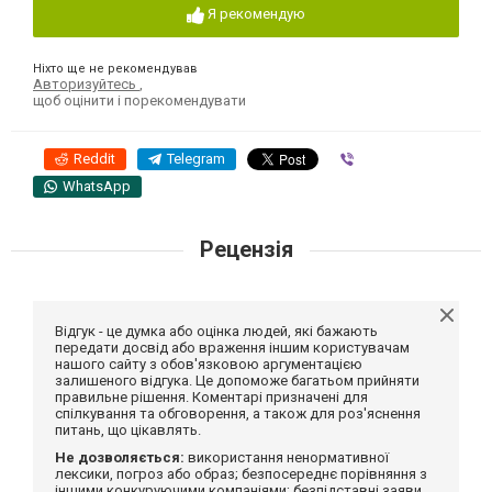
Я рекомендую
Ніхто ще не рекомендував
Авторизуйтесь
,
щоб оцінити і порекомендувати
Reddit
Telegram
Viber
WhatsApp
Рецензія
Відгук - це думка або оцінка людей, які бажають
передати досвід або враження іншим користувачам
нашого сайту з обов'язковою аргументацією
залишеного відгука. Це допоможе багатьом прийняти
правильне рішення. Коментарі призначені для
спілкування та обговорення, а також для роз'яснення
питань, що цікавлять.
Не дозволяється:
використання ненормативної
лексики, погроз або образ; безпосереднє порівняння з
іншими конкуруючими компаніями; безпідставні заяви,