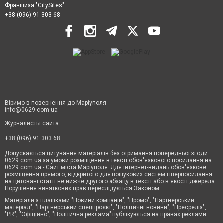
Франшиза "CitySites"
+38 (096) 91 303 68
Віримо в повернення до Маріуполя
info@0629.com.ua
Журналисты сайта
+38 (096) 91 303 68
Допускається цитування матеріалів без отримання попередньої згоди
0629.com.ua за умови розміщення в тексті обов'язкового посилання на
0629.com.ua - Сайт міста Маріуполя. Для інтернет-видань обов'язкове
розміщення прямого, відкритого для пошукових систем гіперпосилання
на цитовані статті не нижче другого абзацу в тексті або в якості джерела.
Порушення виняткових прав переслідується Законом.
Матеріали з плашками "Новини компаній", "Промо", "Партнерський
матеріал", "Партнерський спецпроєкт", "Політичні новини", "Пресреліз",
"PR", "Офіційно", "Політична реклама" публікуються на правах реклами.