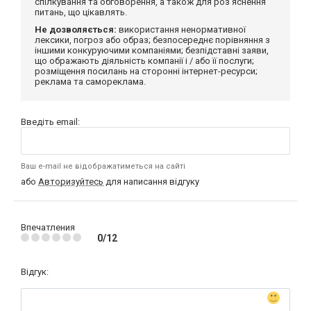
спілкування та обговорення, а також для роз'яснення
питань, що цікавлять.
Не дозволяється:
використання ненормативної
лексики, погроз або образ; безпосереднє порівняння з
іншими конкуруючими компаніями; безпідставні заяви,
що ображають діяльність компанії і / або її послуги;
розміщення посилань на сторонні інтернет-ресурси;
реклама та самореклама.
Введіть email:
Ваш e-mail не відображатиметься на сайті
або
Авторизуйтесь
для написання відгуку
Впечатления
0/12
Відгук: