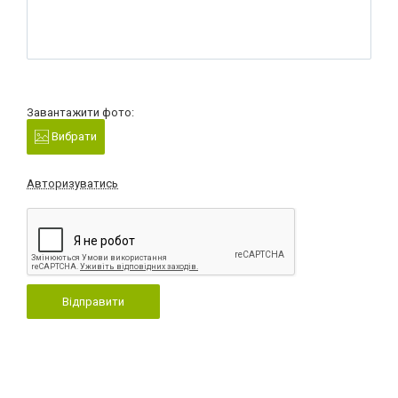
Завантажити фото:
Вибрати
Авторизуватись
Відправити