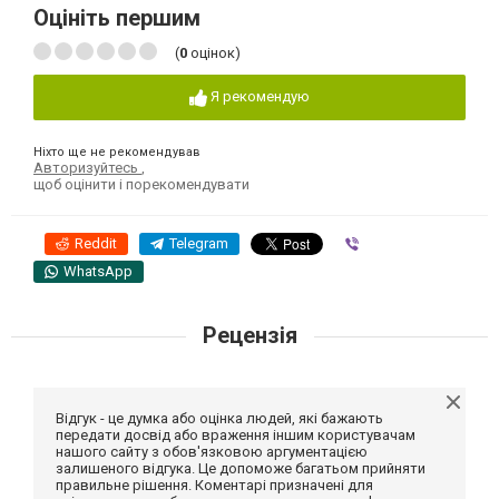
Оцініть першим
(
0
оцінок)
Я рекомендую
Ніхто ще не рекомендував
Авторизуйтесь
,
щоб оцінити і порекомендувати
Reddit
Telegram
Viber
WhatsApp
Рецензія
Відгук - це думка або оцінка людей, які бажають
передати досвід або враження іншим користувачам
нашого сайту з обов'язковою аргументацією
залишеного відгука. Це допоможе багатьом прийняти
правильне рішення. Коментарі призначені для