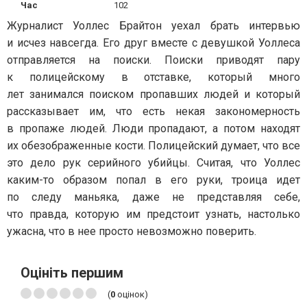
Час
102
Журналист Уоллес Брайтон уехал брать интервью
и исчез навсегда. Его друг вместе с девушкой Уоллеса
отправляется на поиски. Поиски приводят пару
к полицейскому в отставке, который много
лет занимался поиском пропавших людей и который
рассказывает им, что есть некая закономерность
в пропаже людей. Люди пропадают, а потом находят
их обезображенные кости. Полицейский думает, что все
это дело рук серийного убийцы. Считая, что Уоллес
каким-то образом попал в его руки, троица идет
по следу маньяка, даже не представляя себе,
что правда, которую им предстоит узнать, настолько
ужасна, что в нее просто невозможно поверить.
Оцініть першим
(
0
оцінок)