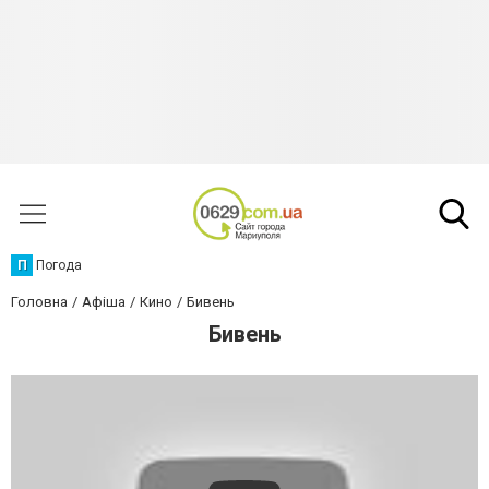
П
Погода
Головна
Афіша
Кино
Бивень
Бивень