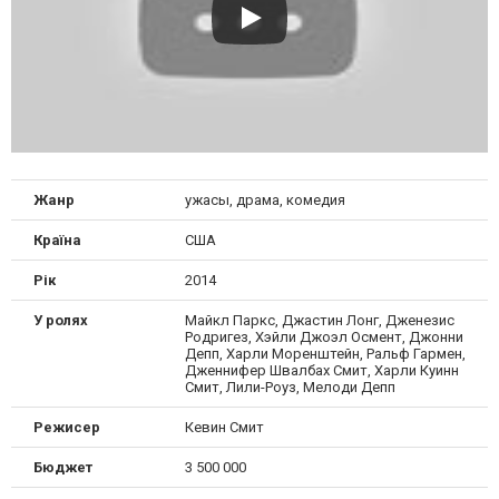
Жанр
ужасы, драма, комедия
Країна
США
Рік
2014
У ролях
Майкл Паркс, Джастин Лонг, Дженезис
Родригез, Хэйли Джоэл Осмент, Джонни
Депп, Харли Моренштейн, Ральф Гармен,
Дженнифер Швалбах Смит, Харли Куинн
Смит, Лили-Роуз, Мелоди Депп
Режисер
Кевин Смит
Бюджет
3 500 000