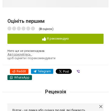
Оцініть першим
(
0
оцінок)
Я рекомендую
Ніхто ще не рекомендував
Авторизуйтесь
,
щоб оцінити і порекомендувати
Reddit
Telegram
Viber
WhatsApp
Рецензія
Відгук - це думка або оцінка людей, які бажають