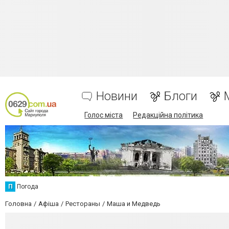
Новини
Блоги
Голос міста
Редакційна політика
П
Погода
Головна
Афіша
Рестораны
Маша и Медведь