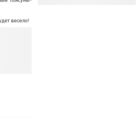
ные плясуны-
удет весело!