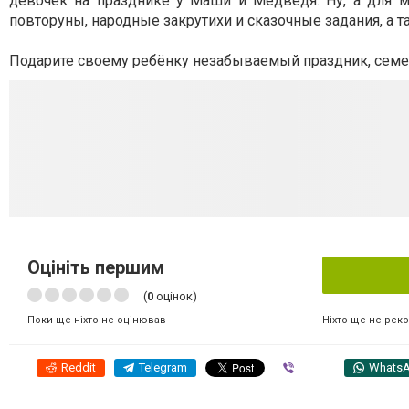
девочек на празднике у Маши и Медведя. Ну, а для 
повторуны, народные закрутихи и сказочные задания, а 
Подарите своему ребёнку незабываемый праздник, семей
Оцініть першим
(
0
оцінок)
Ніхто ще не рек
Поки ще ніхто не оцінював
Reddit
Telegram
Viber
Whats