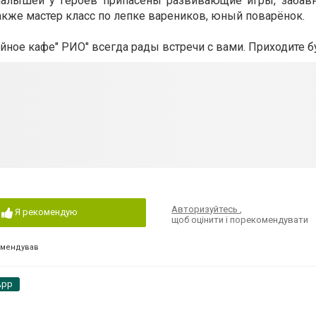
малышей у героев припасены развивающие игры, забав
также мастер класс по лепке вареников, юный поварёнок.
ное кафе" РИО" всегда рады встречи с вами. Приходите б
Авторизуйтесь
,
Я рекомендую
щоб оцінити і порекомендувати
омендував
App