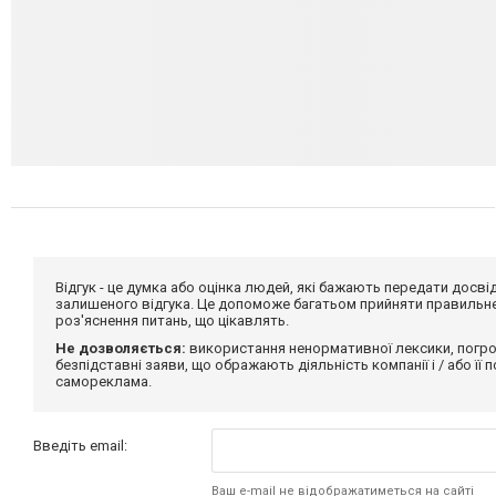
Відгук - це думка або оцінка людей, які бажають передати дос
залишеного відгука. Це допоможе багатьом прийняти правильне 
роз'яснення питань, що цікавлять.
Не дозволяється:
використання ненормативної лексики, погро
безпідставні заяви, що ображають діяльність компанії і / або її
самореклама.
Введіть email:
Ваш e-mail не відображатиметься на сайті