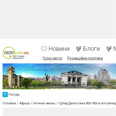
Новини
Блоги
Голос міста
Редакційна політика
П
Погода
Головна
Афіша
Ночная жизнь
СуперДискотека 80х-90х и поп вече