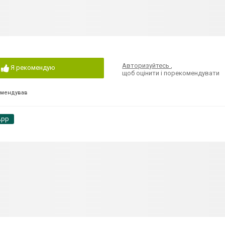
Авторизуйтесь
,
Я рекомендую
щоб оцінити і порекомендувати
омендував
App