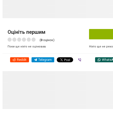
Оцініть першим
(
0
оцінок)
Ніхто ще не рек
Поки ще ніхто не оцінював
Reddit
Telegram
Viber
Whats