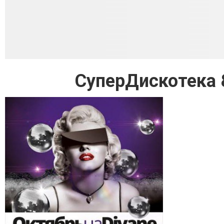
СуперДискотека 8