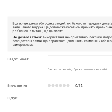
Відгук - це думка або оцінка людей, які бажають передати дос
залишеного відгука. Це допоможе багатьом прийняти правильне 
роз'яснення питань, що цікавлять.
Не дозволяється:
використання ненормативної лексики, погро
безпідставні заяви, що ображають діяльність компанії і / або її
самореклама.
Введіть email:
Ваш e-mail не відображатиметься на сайті
Впечатления
0/12
Відгук: