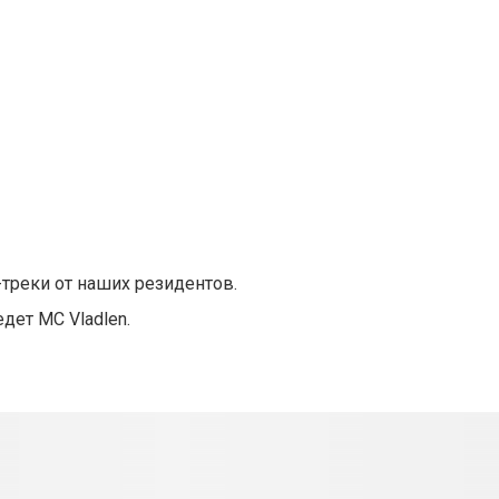
треки от наших резидентов.
дет МС Vladlen.