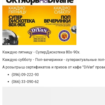
Каждую пятницу - СуперДискотека 80х-90х.
Каждую субботу - Поп-вечеринки - суперактуальные поп-
А розыгрыш сертификатов и призов от кафе "DiVan" прове
(096) 09-222-93
(066) 33-090-62