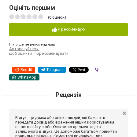
Оцініть першим
(
0
оцінок)
Я рекомендую
Ніхто ще не рекомендував
Авторизуйтесь
,
щоб оцінити і порекомендувати
Reddit
Telegram
Viber
WhatsApp
Рецензія
Відгук - це думка або оцінка людей, які бажають
передати досвід або враження іншим користувачам
нашого сайту з обов'язковою аргументацією
залишеного відгука. Це допоможе багатьом прийняти
правильне рішення. Коментарі призначені для