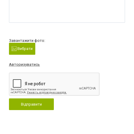
Завантажити фото:
Вибрати
Авторизуватись
Відправити