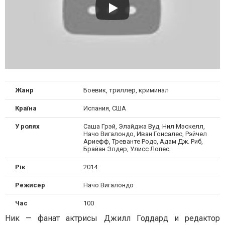
Жанр
Боевик, триллер, криминал
Країна
Испания, США
У ролях
Саша Грэй, Элайджа Вуд, Нил Мэскелл,
Начо Вигалондо, Иван Гонсалес, Рэйчел
Ариефф, Треванте Родс, Адам Дж. Риб,
Брайан Элдер, Улисс Лопес
Рік
2014
Режисер
Начо Вигалондо
Час
100
Ник — фанат актрисы Джилл Годдард и редактор