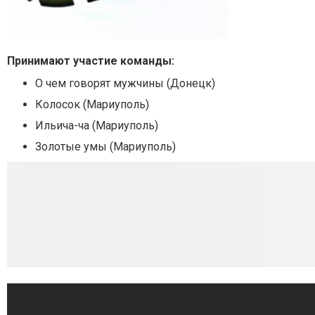
Принимают участие команды:
О чем говорят мужчины (Донецк)
Колосок (Мариуполь)
Ильича-ча (Мариуполь)
Золотые умы (Мариуполь)