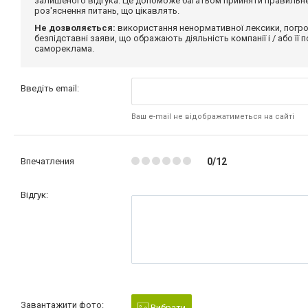
залишеного відгука. Це допоможе багатьом прийняти правильне 
роз'яснення питань, що цікавлять.
Не дозволяється:
використання ненормативної лексики, погро
безпідставні заяви, що ображають діяльність компанії і / або її
самореклама.
Введіть email:
Ваш e-mail не відображатиметься на сайті
Впечатления
0/12
Відгук:
Завантажити фото:
Вибрати