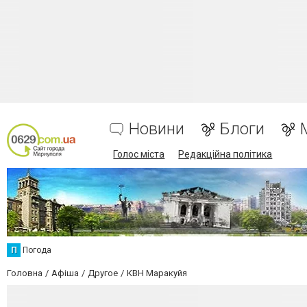
Новини
Блоги
Голос міста
Редакційна політика
П
Погода
Головна
Афіша
Другое
КВН Маракуйя