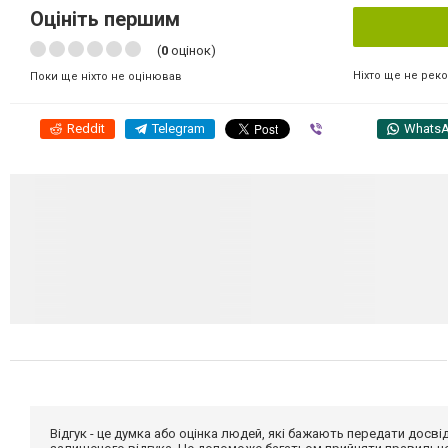
Оцініть першим
(
0
оцінок)
Ніхто ще не рек
Поки ще ніхто не оцінював
Reddit
Telegram
Viber
Whats
Відгук - це думка або оцінка людей, які бажають передати дос