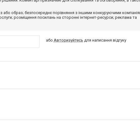
рішення. Коментарі призначені для спілкування та обговорення, а тако
з або образ; безпосереднє порівняння з іншими конкуруючими компанія
 послуги; розміщення посилань на сторонні інтернет-ресурси; реклама та
або
Авторизуйтесь
для написання відгуку