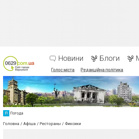
Новини
Блоги
Голос міста
Редакційна політика
П
Погода
Головна
Афіша
Рестораны
Фиксики