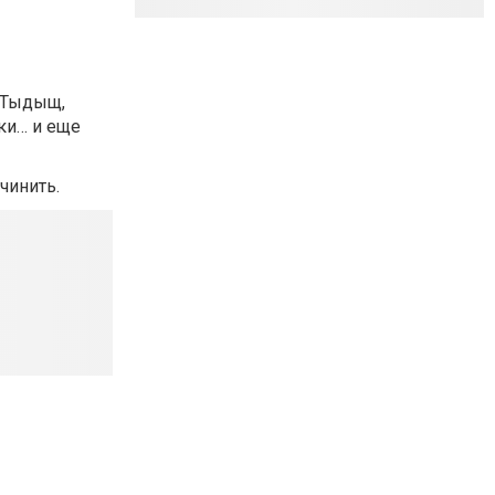
м Тыдыщ,
ки… и еще
чинить.