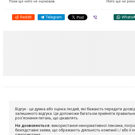
Ніхто ще не рек
Поки ще ніхто не оцінював
Reddit
Telegram
Viber
Whats
Відгук - це думка або оцінка людей, які бажають передати дос
залишеного відгука. Це допоможе багатьом прийняти правильне 
роз'яснення питань, що цікавлять.
Не дозволяється:
використання ненормативної лексики, погро
безпідставні заяви, що ображають діяльність компанії і / або її
самореклама.