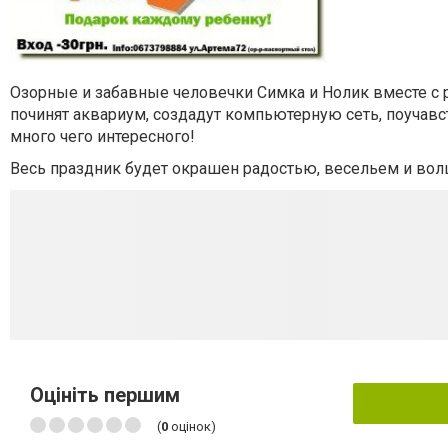
Озорные и забавные человечки Симка и Нолик вместе с 
починят аквариум, создадут компьютерную сеть, поучав
много чего интересного!
Весь праздник будет окрашен радостью, весельем и вол
Оцініть першим
(
0
оцінок)