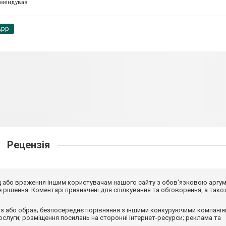
омендував
App
Рецензія
від або враження іншим користувачам нашого сайту з обов'язковою аргу
рішення. Коментарі призначені для спілкування та обговорення, а тако
з або образ; безпосереднє порівняння з іншими конкуруючими компанія
 послуги; розміщення посилань на сторонні інтернет-ресурси; реклама та