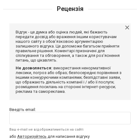
Рецензія
Відгук - це думка або оцінка людей, які бажають
передати досвід або враження іншим користувачам
нашого сайту з обов'язковою аргументацією
залишеного відгука. Це допоможе багатьом прийняти
правильне рішення. Коментарі призначені для
спілкування та обговорення, а також для роз'яснення
питань, що цікавлять.
Не дозволяється:
використання ненормативної
лексики, погроз або образ; безпосереднє порівняння з
іншими конкуруючими компаніями; безпідставні заяви,
що ображають діяльність компанії і / або її послуги;
розміщення посилань на сторонні інтернет-ресурси;
реклама та самореклама.
Введіть email:
Ваш e-mail не відображатиметься на сайті
або
Авторизуйтесь
для написання відгуку