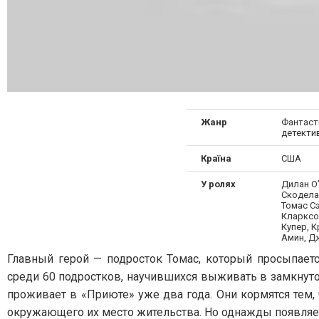
Жанр
Фантасти
детекти
Країна
США
У ролях
Дилан О’
Скодела
Томас С
Кларксон
Купер, 
Амин, Д
Главный герой — подросток Томас, который просыпаетс
среди 60 подростков, научившихся выживать в замкнуто
проживает в «Приюте» уже два года. Они кормятся тем, 
окружающего их место жительства. Но однажды появляе