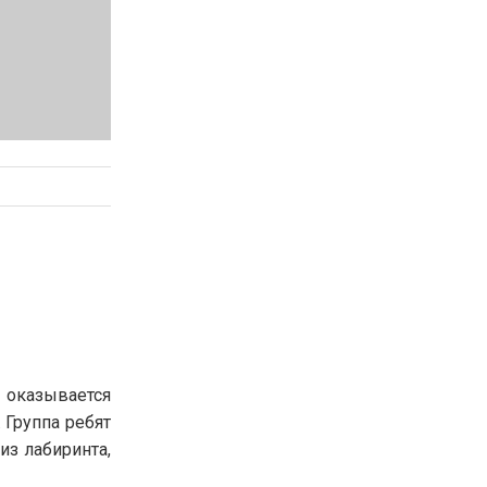
н оказывается
 Группа ребят
из лабиринта,