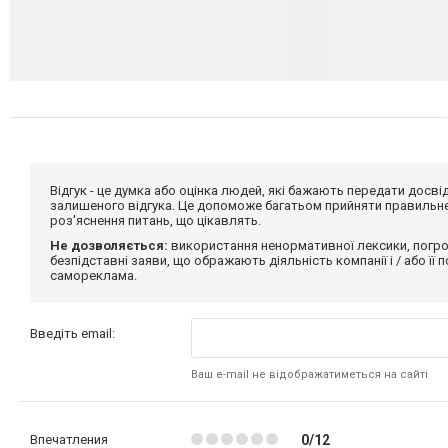
Відгук - це думка або оцінка людей, які бажають передати дос
залишеного відгука. Це допоможе багатьом прийняти правильне 
роз'яснення питань, що цікавлять.
Не дозволяється:
використання ненормативної лексики, погро
безпідставні заяви, що ображають діяльність компанії і / або її
самореклама.
Введіть email:
Ваш e-mail не відображатиметься на сайті
Впечатления
0/12