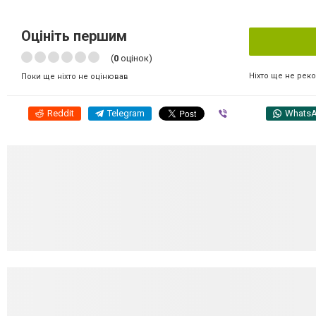
Оцініть першим
(
0
оцінок)
Ніхто ще не рек
Поки ще ніхто не оцінював
Reddit
Telegram
Viber
Whats