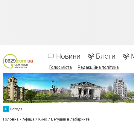
Новини
Блоги
Голос міста
Редакційна політика
П
Погода
Головна
Афіша
Кино
Бегущий в лабиринте