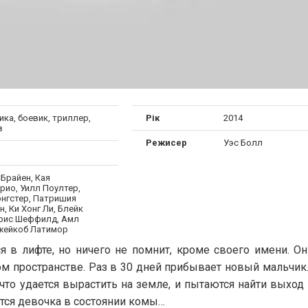
ка, боевик, триллер,
Рік
2014
в
Режисер
Уэс Болл
Брайен, Кая
рио, Уилл Поултер,
энгстер, Патришия
, Ки Хонг Ли, Блейк
Крис Шеффилд, Амл
жейкоб Латимор
я в лифте, но ничего не помнит, кроме своего имени. О
м пространстве. Раз в 30 дней прибывает новый мальчик.
что удается вырастить на земле, и пытаются найти выход 
тся девочка в состоянии комы…