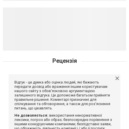
Рецензія
Відгук - це думка або оцінка людей, які бажають
передати досвід або враження іншим користувачам
нашого сайту з обов'язковою аргументацією
залишеного відгука. Це допоможе багатьом прийняти
правильне рішення. Коментарі призначені для
спілкування та обговорення, а також для роз'яснення
питань, що цікавлять.
Не дозволяється:
використання ненормативної
лексики, погроз або образ; безпосереднє порівняння з
іншими конкуруючими компаніями; безпідставні заяви,
що ображають діяльність компанії і / або її послуги;