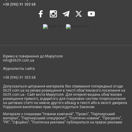
+38 (096) 91 303 68
Віримо в повернення до Маріуполя
info@0629.com.ua
Журналисты сайта
+38 (096) 91 303 68
Допускається цитування матеріалів без отримання попередньої згоди
0629.com.ua за умови розміщення в тексті обов'язкового посилання на
0629.com.ua - Сайт міста Маріуполя. Для інтернет-видань обов'язкове
розміщення прямого, відкритого для пошукових систем гіперпосилання
на цитовані статті не нижче другого абзацу в тексті або в якості джерела.
Порушення виняткових прав переслідується Законом.
Матеріали з плашками "Новини компаній", "Промо", "Партнерський
матеріал", "Партнерський спецпроєкт", "Політичні новини", "Пресреліз",
"PR", "Офіційно", "Політична реклама" публікуються на правах реклами.