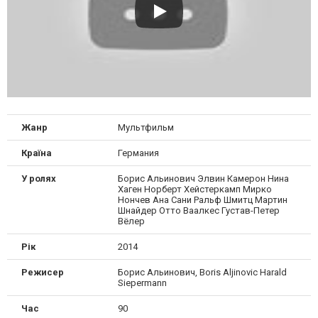
Жанр
Мультфильм
Країна
Германия
У ролях
Борис Альинович Элвин Камерон Нина
Хаген Норберт Хейстеркамп Мирко
Нончев Ана Сани Ральф Шмитц Мартин
Шнайдер Отто Ваалкес Густав-Петер
Вёлер
Рік
2014
Режисер
Борис Альинович, Boris Aljinovic Harald
Siepermann
Час
90