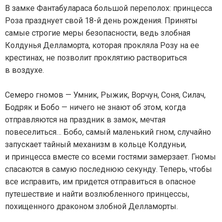
В замке Фантабулараса большой переполох: принцесса
Роза празднует свой 18-й день рождения. Приняты
самые строгие меры безопасности, ведь злобная
Колдунья Делламорта, которая прокляла Розу на ее
крестинах, не позволит проклятию раствориться
в воздухе.
Семеро гномов — Умник, Рыжик, Ворчун, Соня, Силач,
Бодряк и Бобо — ничего не знают об этом, когда
отправляются на праздник в замок, мечтая
повеселиться… Бобо, самый маленький гном, случайно
запускает тайный механизм в кольце Колдуньи,
и принцесса вместе со всеми гостями замерзает. Гномы
спасаются в самую последнюю секунду. Теперь, чтобы
все исправить, им придется отправиться в опасное
путешествие и найти возлюбленного принцессы,
похищенного драконом злобной Делламорты.