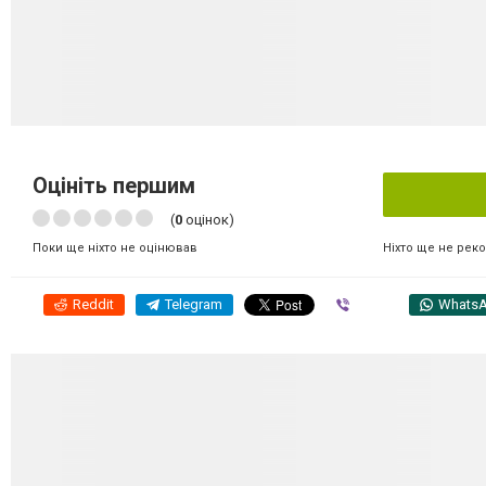
Оцініть першим
(
0
оцінок)
Ніхто ще не рек
Поки ще ніхто не оцінював
Reddit
Telegram
Viber
Whats