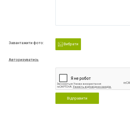
Завантажити фото:
Вибрати
Авторизуватись
Відправити