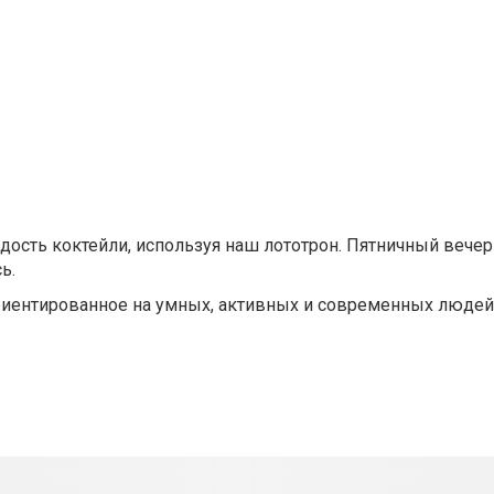
дость коктейли, используя наш лототрон. Пятничный вечер
ь.
риентированное на умных, активных и современных людей