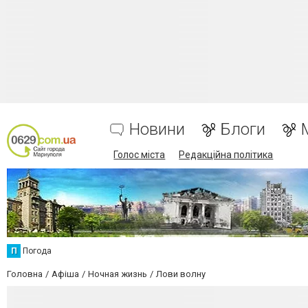
Новини
Блоги
Голос міста
Редакційна політика
П
Погода
Головна
Афіша
Ночная жизнь
Лови волну