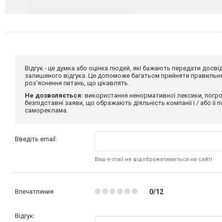
Відгук - це думка або оцінка людей, які бажають передати дос
залишеного відгука. Це допоможе багатьом прийняти правильне 
роз'яснення питань, що цікавлять.
Не дозволяється:
використання ненормативної лексики, погро
безпідставні заяви, що ображають діяльність компанії і / або її
самореклама.
Введіть email:
Ваш e-mail не відображатиметься на сайті
Впечатления
0/12
Відгук: