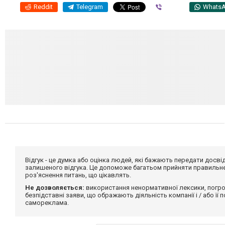
Reddit
Telegram
Viber
Whats
Відгук - це думка або оцінка людей, які бажають передати дос
залишеного відгука. Це допоможе багатьом прийняти правильне 
роз'яснення питань, що цікавлять.
Не дозволяється:
використання ненормативної лексики, погро
безпідставні заяви, що ображають діяльність компанії і / або її
самореклама.