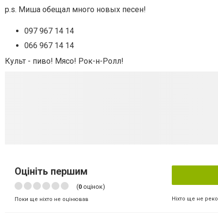
p.s. Миша обещал много новых песен!
097 967 14 14
066 967 14 14
Культ - пиво! Мясо! Рок-н-Ролл!
Оцініть першим
(
0
оцінок)
Ніхто ще не рек
Поки ще ніхто не оцінював