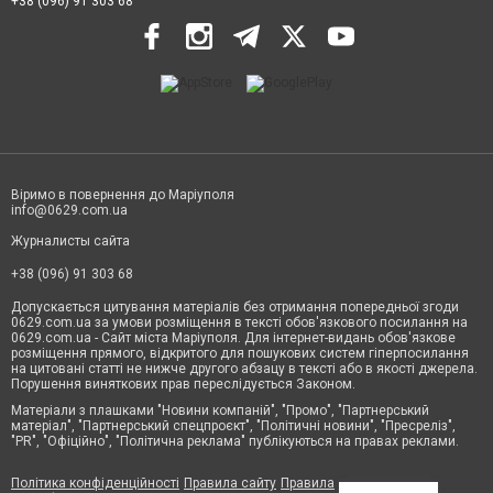
+38 (096) 91 303 68
Віримо в повернення до Маріуполя
info@0629.com.ua
Журналисты сайта
+38 (096) 91 303 68
Допускається цитування матеріалів без отримання попередньої згоди
0629.com.ua за умови розміщення в тексті обов'язкового посилання на
0629.com.ua - Сайт міста Маріуполя. Для інтернет-видань обов'язкове
розміщення прямого, відкритого для пошукових систем гіперпосилання
на цитовані статті не нижче другого абзацу в тексті або в якості джерела.
Порушення виняткових прав переслідується Законом.
Матеріали з плашками "Новини компаній", "Промо", "Партнерський
матеріал", "Партнерський спецпроєкт", "Політичні новини", "Пресреліз",
"PR", "Офіційно", "Політична реклама" публікуються на правах реклами.
Політика конфіденційності
Правила сайту
Правила