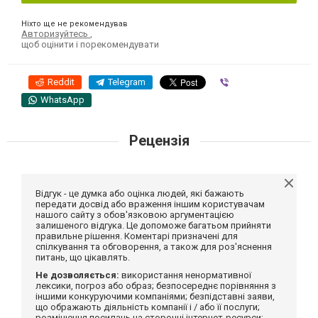
Ніхто ще не рекомендував
Авторизуйтесь
,
щоб оцінити і порекомендувати
Reddit
Telegram
Viber
WhatsApp
Рецензія
Відгук - це думка або оцінка людей, які бажають
передати досвід або враження іншим користувачам
нашого сайту з обов'язковою аргументацією
залишеного відгука. Це допоможе багатьом прийняти
правильне рішення. Коментарі призначені для
спілкування та обговорення, а також для роз'яснення
питань, що цікавлять.
Не дозволяється:
використання ненормативної
лексики, погроз або образ; безпосереднє порівняння з
іншими конкуруючими компаніями; безпідставні заяви,
що ображають діяльність компанії і / або її послуги;
розміщення посилань на сторонні інтернет-ресурси;