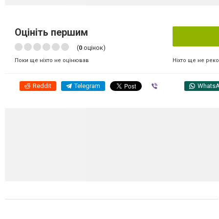
Оцініть першим
(
0
оцінок)
Ніхто ще не рек
Поки ще ніхто не оцінював
Reddit
Telegram
Viber
Whats