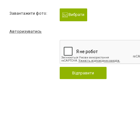
Завантажити фото:
Вибрати
Авторизуватись
Відправити