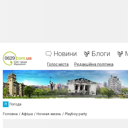
Новини
Блоги
Голос міста
Редакційна політика
П
Погода
Головна
Афіша
Ночная жизнь
Playboy party