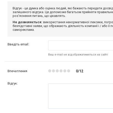
Відгук - це думка або оцінка людей, які бажають передати дос
залишеного відгука. Це допоможе багатьом прийняти правильне 
роз'яснення питань, що цікавлять.
Не дозволяється:
використання ненормативної лексики, погро
безпідставні заяви, що ображають діяльність компанії і / або її
самореклама.
Введіть email:
Ваш e-mail не відображатиметься на сайті
Впечатления
0/12
Відгук: