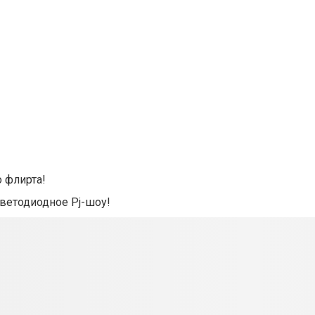
о флирта!
светодиодное Pj-шоу!