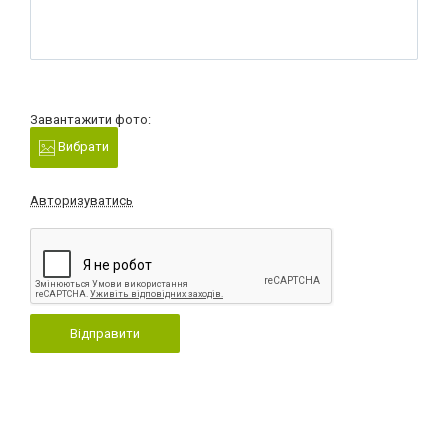
Завантажити фото:
Вибрати
Авторизуватись
Відправити