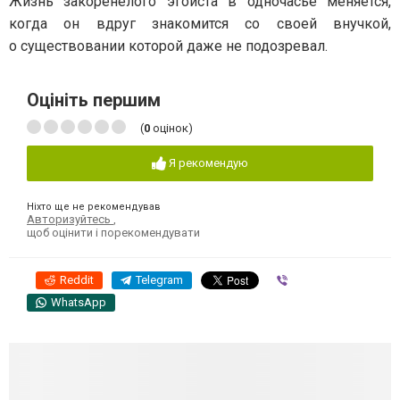
Жизнь закоренелого эгоиста в одночасье меняется,
когда он вдруг знакомится со своей внучкой,
о существовании которой даже не подозревал.
Оцініть першим
(
0
оцінок)
Я рекомендую
Ніхто ще не рекомендував
Авторизуйтесь
,
щоб оцінити і порекомендувати
Reddit
Telegram
Viber
WhatsApp