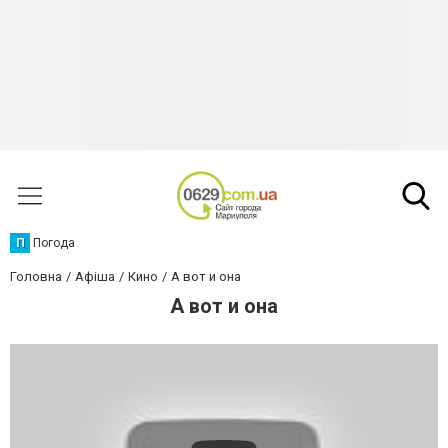
П
Погода
Головна
Афіша
Кино
А вот и она
А вот и она