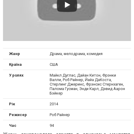
Жанр
Драма, мелодрама, комедия
Країна
США
У ролях
Майкл Дуглас, Дайан Китон, Фрэнки
Валли, Роб Райнер, Йайа ДаКоста,
Стерлинг Джеринс, Фрэнсис Стернхаген,
Палома Гусман, Энди Карл, Дэвид Аарон
Бэйкер
Рік
2014
Режисер
Роб Райнер
Час
94