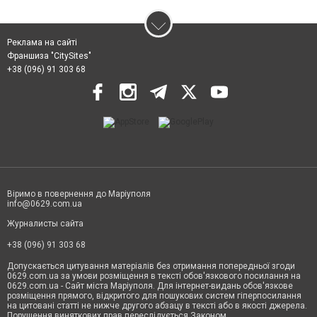
Реклама на сайті
Франшиза "CitySites"
+38 (096) 91 303 68
Віримо в повернення до Маріуполя
info@0629.com.ua
Журналисты сайта
+38 (096) 91 303 68
Допускається цитування матеріалів без отримання попередньої згоди
0629.com.ua за умови розміщення в тексті обов'язкового посилання на
0629.com.ua - Сайт міста Маріуполя. Для інтернет-видань обов'язкове
розміщення прямого, відкритого для пошукових систем гіперпосилання
на цитовані статті не нижче другого абзацу в тексті або в якості джерела.
Порушення виняткових прав переслідується Законом.