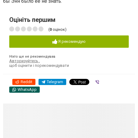
бы Энн было ее не знать.
Оцініть першим
(
0
оцінок)
Я рекомендую
Ніхто ще не рекомендував
Авторизуйтесь
,
щоб оцінити і порекомендувати
Reddit
Telegram
Viber
WhatsApp