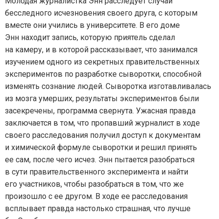
Молодая журналистка Энн расследует случай
бесследного исчезновения своего друга, с которым
вместе они учились в университете. В его доме
Энн находит запись, которую приятель сделал
на камеру, и в которой рассказывает, что занимался
изучением одного из секретных правительственных
экспериментов по разработке сыворотки, способной
изменять сознание людей. Сыворотка изготавливалась
из мозга умерших, результаты экспериментов были
засекречены, программа свернута. Ужасная правда
заключается в том, что пропавший журналист в ходе
своего расследования получил доступ к документам
и химической формуле сыворотки и решил принять
ее сам, после чего исчез. Энн пытается разобраться
в сути правительственного эксперимента и найти
его участников, чтобы разобраться в том, что же
произошло с ее другом. В ходе ее расследования
всплывает правда настолько страшная, что лучше