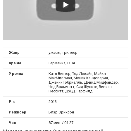
Жанр
ужасы, триллер
Країна
Германия, США
У ролях
Катя Винтер, Тед Левайн, Майкл
МакМиллиан, Моник Канделария,
Дженни Гэбриэлль, Дэвид Мидфандер,
Чед Брамметт, Сид Шульте, Вивиан
Несбитт, Дж.Д. Гарфилд
Рік
2013
Режисер
Блэр Эриксон
Час
87 мин. / 01:27