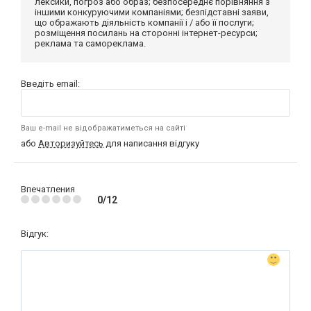
лексики, погроз або образ; безпосереднє порівняння з
іншими конкуруючими компаніями; безпідставні заяви,
що ображають діяльність компанії і / або її послуги;
розміщення посилань на сторонні інтернет-ресурси;
реклама та самореклама.
Введіть email:
Ваш e-mail не відображатиметься на сайті
або
Авторизуйтесь
для написання відгуку
Впечатления
0/12
Відгук: