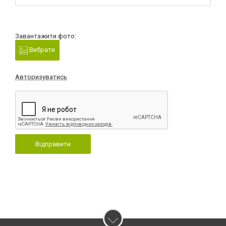
Завантажити фото:
Вибрати
Авторизуватись
Відправити