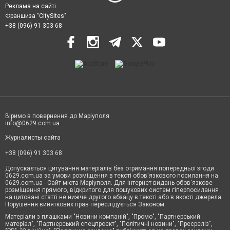
Реклама на сайті
Франшиза "CitySites"
+38 (096) 91 303 68
Віримо в повернення до Маріуполя
info@0629.com.ua
Журналисты сайта
+38 (096) 91 303 68
Допускається цитування матеріалів без отримання попередньої згоди
0629.com.ua за умови розміщення в тексті обов'язкового посилання на
0629.com.ua - Сайт міста Маріуполя. Для інтернет-видань обов'язкове
розміщення прямого, відкритого для пошукових систем гіперпосилання
на цитовані статті не нижче другого абзацу в тексті або в якості джерела.
Порушення виняткових прав переслідується Законом.
Матеріали з плашками "Новини компаній", "Промо", "Партнерський
матеріал", "Партнерський спецпроєкт", "Політичні новини", "Пресреліз",