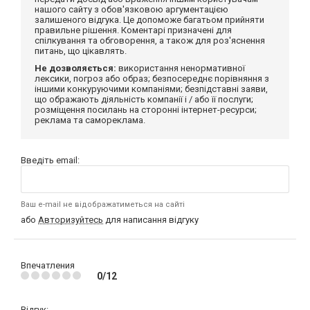
нашого сайту з обов'язковою аргументацією
залишеного відгука. Це допоможе багатьом прийняти
правильне рішення. Коментарі призначені для
спілкування та обговорення, а також для роз'яснення
питань, що цікавлять.
Не дозволяється:
використання ненормативної
лексики, погроз або образ; безпосереднє порівняння з
іншими конкуруючими компаніями; безпідставні заяви,
що ображають діяльність компанії і / або її послуги;
розміщення посилань на сторонні інтернет-ресурси;
реклама та самореклама.
Введіть email:
Ваш e-mail не відображатиметься на сайті
або
Авторизуйтесь
для написання відгуку
Впечатления
0/12
Відгук: