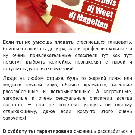
Если ты не умеешь плавать
, стесняешься танцевать,
боишься зажигать до утра, наши профессиональные и
ну очень привлекательные спасатели тут как тут:
помогут выбрать коктейль, познакомят с парой и
потушат в душе все сомнения!
Люди на любом отдыхе, будь то жаркий пляж или
модный ночной клуб, обычно красивые, веселые
расслабленные и легкомысленные. А спортивные,
загорелые и очень сексуальные спасатели всегда
наготове — они не позволят утонуть ни одному
отдыхающему, даже если кому-то этого очень
захочется!
В субботу ты гарантировано
сможешь расслабиться и