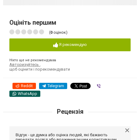
Оцініть першим
(
0
оцінок)
Я рекомендую
Ніхто ще не рекомендував
Авторизуйтесь
,
щоб оцінити і порекомендувати
Reddit
Telegram
Viber
WhatsApp
Рецензія
Відгук - це думка або оцінка людей, які бажають
передати досвід або враження іншим користувачам