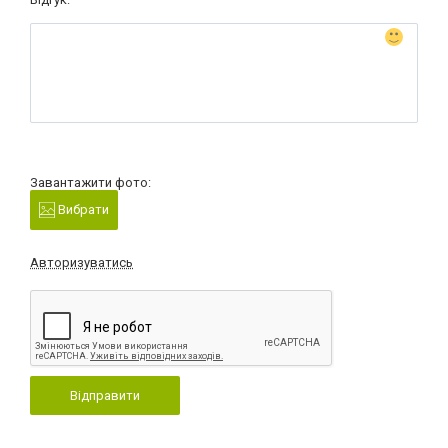
Завантажити фото:
Вибрати
Авторизуватись
Відправити