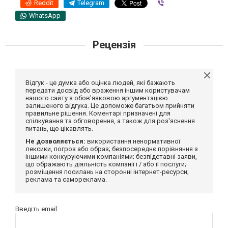
Reddit
Telegram
Viber
WhatsApp
Рецензія
Відгук - це думка або оцінка людей, які бажають
передати досвід або враження іншим користувачам
нашого сайту з обов'язковою аргументацією
залишеного відгука. Це допоможе багатьом прийняти
правильне рішення. Коментарі призначені для
спілкування та обговорення, а також для роз'яснення
питань, що цікавлять.
Не дозволяється:
використання ненормативної
лексики, погроз або образ; безпосереднє порівняння з
іншими конкуруючими компаніями; безпідставні заяви,
що ображають діяльність компанії і / або її послуги;
розміщення посилань на сторонні інтернет-ресурси;
реклама та самореклама.
Введіть email: