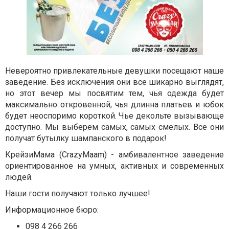
Невероятно привлекательные девушки посещают наше
заведение. Без исключения они все шикарно выглядят,
но этот вечер мы посвятим тем, чья одежда будет
максимально откровенной, чья длинна платьев и юбок
будет неоспоримо короткой.
Чье декольте вызывающе
доступно. Мы выберем самых, самых смелых. Все они
получат бутылку шампанского в подарок!
КрейзиМама (CrazyMaam) - амбивалентное заведение
ориентированное на умных, активных и современных
людей.
Наши гости получают только лучшее!
Информационное бюро:
098 4 266 266