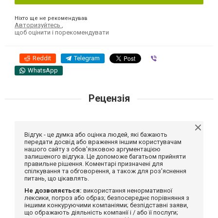
Ніхто ще не рекомендував
Авторизуйтесь
,
щоб оцінити і порекомендувати
Reddit
Telegram
Viber
WhatsApp
Рецензія
Відгук - це думка або оцінка людей, які бажають
передати досвід або враження іншим користувачам
нашого сайту з обов'язковою аргументацією
залишеного відгука. Це допоможе багатьом прийняти
правильне рішення. Коментарі призначені для
спілкування та обговорення, а також для роз'яснення
питань, що цікавлять.
Не дозволяється:
використання ненормативної
лексики, погроз або образ; безпосереднє порівняння з
іншими конкуруючими компаніями; безпідставні заяви,
що ображають діяльність компанії і / або її послуги;