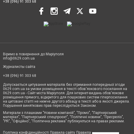
+38 (096) 91 303 68
Віримо в повернення до Маріуполя
info@0629.com.ua
Журналисты сайта
+38 (096) 91 303 68
Допускається цитування матеріалів без отримання попередньої згоди
0629.com.ua за умови розміщення в тексті обов'язкового посилання на
0629.com.ua - Сайт міста Маріуполя. Для інтернет-видань обов'язкове
розміщення прямого, відкритого для пошукових систем гіперпосилання
на цитовані статті не нижче другого абзацу в тексті або в якості джерела.
Порушення виняткових прав переслідується Законом.
Матеріали з плашками "Новини компаній", "Промо", "Партнерський
матеріал", "Партнерський спецпроєкт", "Політичні новини", "Пресреліз",
"PR", "Офіційно", "Політична реклама" публікуються на правах реклами.
Політика конфіденційності
Правила сайту
Правила