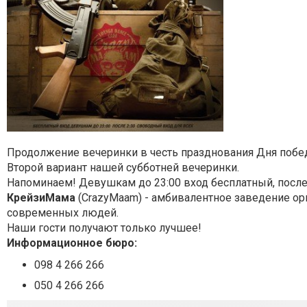
Продолжение вечеринки в честь празднования Дня побед
Второй вариант нашей субботней вечеринки.
Напоминаем! Девушкам до 23:00 вход бесплатный, после 
КрейзиМама
(CrazyMaam) - амбивалентное заведение ор
современных людей.
Наши гости получают только лучшее!
Информационное бюро:
098 4 266 266
050 4 266 266