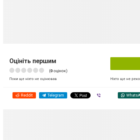
Оцініть першим
(
0
оцінок)
Ніхто ще не рек
Поки ще ніхто не оцінював
Reddit
Telegram
Viber
Whats