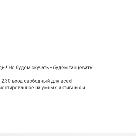
ы! Не будем скучать - будем танцевать!
2:30 вход свободный для всех!
иентированное на умных, активных и