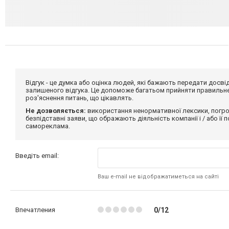
Відгук - це думка або оцінка людей, які бажають передати дос
залишеного відгука. Це допоможе багатьом прийняти правильне 
роз'яснення питань, що цікавлять.
Не дозволяється:
використання ненормативної лексики, погро
безпідставні заяви, що ображають діяльність компанії і / або її
самореклама.
Введіть email:
Ваш e-mail не відображатиметься на сайті
Впечатления
0/12