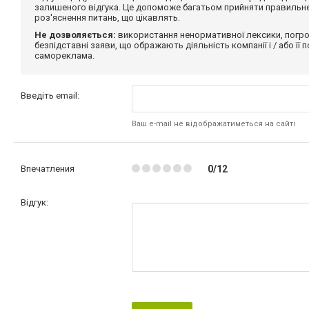
залишеного відгука. Це допоможе багатьом прийняти правильне 
роз'яснення питань, що цікавлять.
Не дозволяється:
використання ненормативної лексики, погро
безпідставні заяви, що ображають діяльність компанії і / або її
самореклама.
Введіть email:
Ваш e-mail не відображатиметься на сайті
Впечатления
0/12
Відгук: