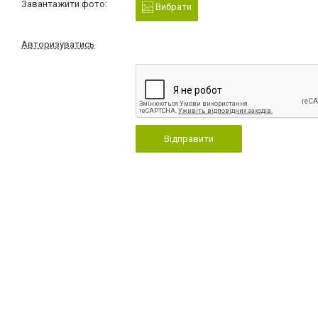
Завантажити фото:
Вибрати
Авторизуватись
Відправити