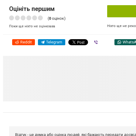
Оцініть першим
(
0
оцінок)
Ніхто ще не рек
Поки ще ніхто не оцінював
Reddit
Telegram
Viber
Whats
Відгук - це думка або оцінка людей, які бажають передати дос