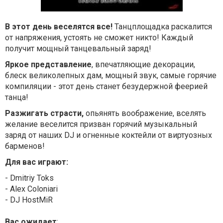
В этот день веселятся все!
Танцплощадка раскалится
от напряжения, устоять не сможет никто! Каждый
получит мощный танцевальный заряд!
Яркое представление
, впечатляющие декорации,
блеск великолепных дам, мощный звук, самые горячие
компиляции - этот день станет безудержной феерией
танца!
Разжигать страсти,
опьянять воображение, вселять
желание веселится призван горячий музыкальный
заряд от наших DJ и огненные коктейли от виртуозных
барменов!
Для вас играют:
- Dmitriy Toks
- Alex Coloniari
- DJ HostMiR
Вас ожидает
: