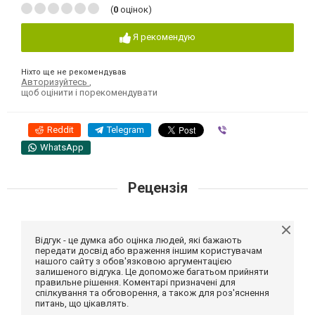
(
0
оцінок)
Я рекомендую
Ніхто ще не рекомендував
Авторизуйтесь
,
щоб оцінити і порекомендувати
Reddit
Telegram
Viber
WhatsApp
Рецензія
Відгук - це думка або оцінка людей, які бажають
передати досвід або враження іншим користувачам
нашого сайту з обов'язковою аргументацією
залишеного відгука. Це допоможе багатьом прийняти
правильне рішення. Коментарі призначені для
спілкування та обговорення, а також для роз'яснення
питань, що цікавлять.