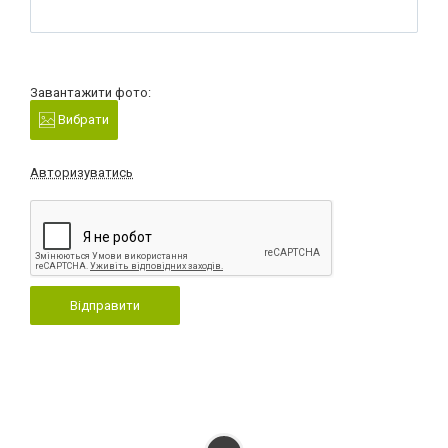
Завантажити фото:
Вибрати
Авторизуватись
Відправити