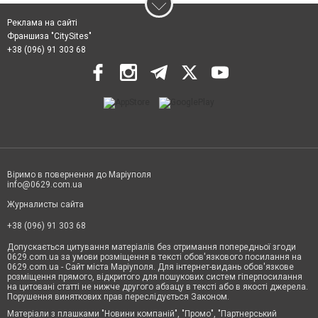
Реклама на сайті
Франшиза "CitySites"
+38 (096) 91 303 68
Віримо в повернення до Маріуполя
info@0629.com.ua
Журналисты сайта
+38 (096) 91 303 68
Допускається цитування матеріалів без отримання попередньої згоди
0629.com.ua за умови розміщення в тексті обов'язкового посилання на
0629.com.ua - Сайт міста Маріуполя. Для інтернет-видань обов'язкове
розміщення прямого, відкритого для пошукових систем гіперпосилання
на цитовані статті не нижче другого абзацу в тексті або в якості джерела.
Порушення виняткових прав переслідується Законом.
Матеріали з плашками "Новини компаній", "Промо", "Партнерський