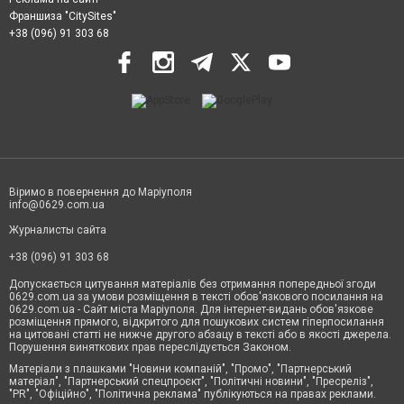
Франшиза "CitySites"
+38 (096) 91 303 68
Віримо в повернення до Маріуполя
info@0629.com.ua
Журналисты сайта
+38 (096) 91 303 68
Допускається цитування матеріалів без отримання попередньої згоди
0629.com.ua за умови розміщення в тексті обов'язкового посилання на
0629.com.ua - Сайт міста Маріуполя. Для інтернет-видань обов'язкове
розміщення прямого, відкритого для пошукових систем гіперпосилання
на цитовані статті не нижче другого абзацу в тексті або в якості джерела.
Порушення виняткових прав переслідується Законом.
Матеріали з плашками "Новини компаній", "Промо", "Партнерський
матеріал", "Партнерський спецпроєкт", "Політичні новини", "Пресреліз",
"PR", "Офіційно", "Політична реклама" публікуються на правах реклами.