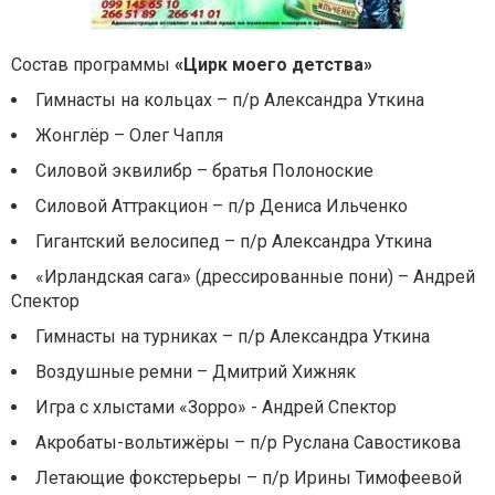
Состав программы
«Цирк моего детства»
Гимнасты на кольцах – п/р Александра Уткина
Жонглёр – Олег Чапля
Силовой эквилибр – братья Полоноские
Силовой Аттракцион – п/р Дениса Ильченко
Гигантский велосипед – п/р Александра Уткина
«Ирландская сага» (дрессированные пони) – Андрей
Спектор
Гимнасты на турниках – п/р Александра Уткина
Воздушные ремни – Дмитрий Хижняк
Игра с хлыстами «Зорро» - Андрей Спектор
Акробаты-вольтижёры – п/р Руслана Савостикова
Летающие фокстерьеры – п/р Ирины Тимофеевой