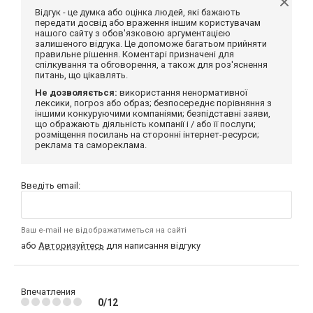
Відгук - це думка або оцінка людей, які бажають
передати досвід або враження іншим користувачам
нашого сайту з обов'язковою аргументацією
залишеного відгука. Це допоможе багатьом прийняти
правильне рішення. Коментарі призначені для
спілкування та обговорення, а також для роз'яснення
питань, що цікавлять.
Не дозволяється:
використання ненормативної
лексики, погроз або образ; безпосереднє порівняння з
іншими конкуруючими компаніями; безпідставні заяви,
що ображають діяльність компанії і / або її послуги;
розміщення посилань на сторонні інтернет-ресурси;
реклама та самореклама.
Введіть email:
Ваш e-mail не відображатиметься на сайті
або
Авторизуйтесь
для написання відгуку
Впечатления
0/12