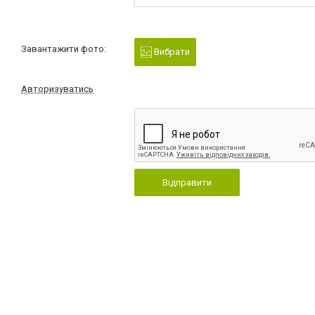
Завантажити фото:
Вибрати
Авторизуватись
Відправити