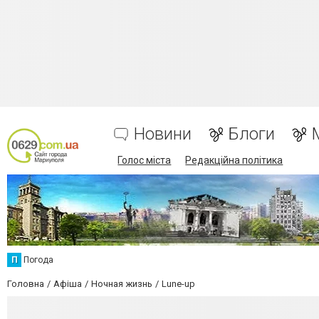
Новини
Блоги
Голос міста
Редакційна політика
П
Погода
Головна
Афіша
Ночная жизнь
Lune-up