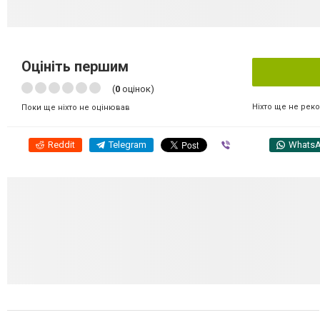
Оцініть першим
(
0
оцінок)
Ніхто ще не рек
Поки ще ніхто не оцінював
Reddit
Telegram
Viber
Whats