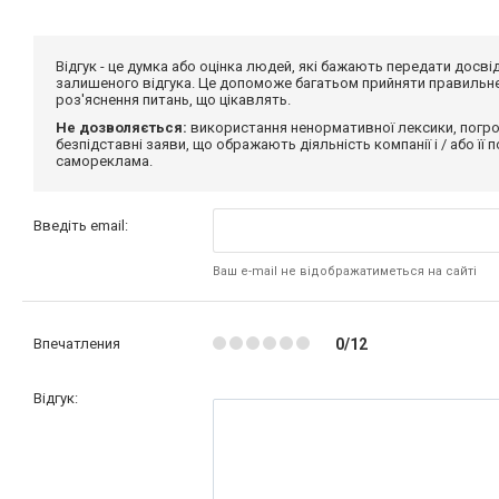
Відгук - це думка або оцінка людей, які бажають передати дос
залишеного відгука. Це допоможе багатьом прийняти правильне 
роз'яснення питань, що цікавлять.
Не дозволяється:
використання ненормативної лексики, погро
безпідставні заяви, що ображають діяльність компанії і / або її
самореклама.
Введіть email:
Ваш e-mail не відображатиметься на сайті
Впечатления
0/12
Відгук: