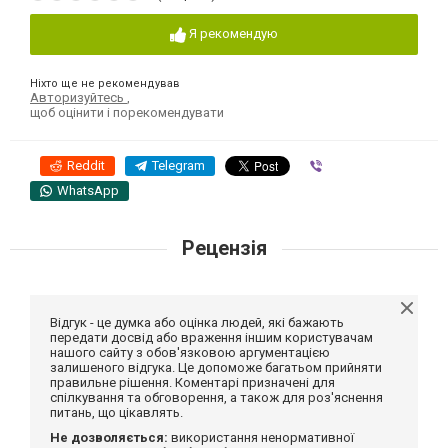
Я рекомендую
Ніхто ще не рекомендував
Авторизуйтесь
,
щоб оцінити і порекомендувати
Reddit
Telegram
Viber
WhatsApp
Рецензія
Відгук - це думка або оцінка людей, які бажають
передати досвід або враження іншим користувачам
нашого сайту з обов'язковою аргументацією
залишеного відгука. Це допоможе багатьом прийняти
правильне рішення. Коментарі призначені для
спілкування та обговорення, а також для роз'яснення
питань, що цікавлять.
Не дозволяється:
використання ненормативної