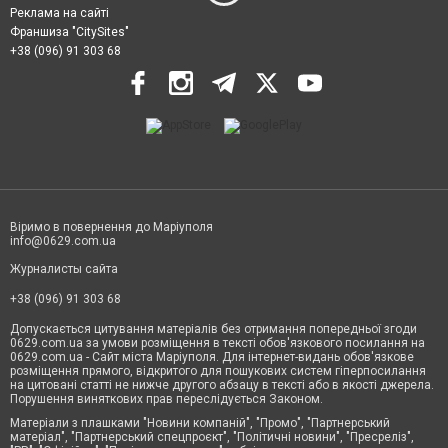
Реклама на сайті
Франшиза "CitySites"
+38 (096) 91 303 68
Віримо в повернення до Маріуполя
info@0629.com.ua
Журналисты сайта
+38 (096) 91 303 68
Допускається цитування матеріалів без отримання попередньої згоди
0629.com.ua за умови розміщення в тексті обов'язкового посилання на
0629.com.ua - Сайт міста Маріуполя. Для інтернет-видань обов'язкове
розміщення прямого, відкритого для пошукових систем гіперпосилання
на цитовані статті не нижче другого абзацу в тексті або в якості джерела.
Порушення виняткових прав переслідується Законом.
Матеріали з плашками "Новини компаній", "Промо", "Партнерський
матеріал", "Партнерський спецпроєкт", "Політичні новини", "Пресреліз",