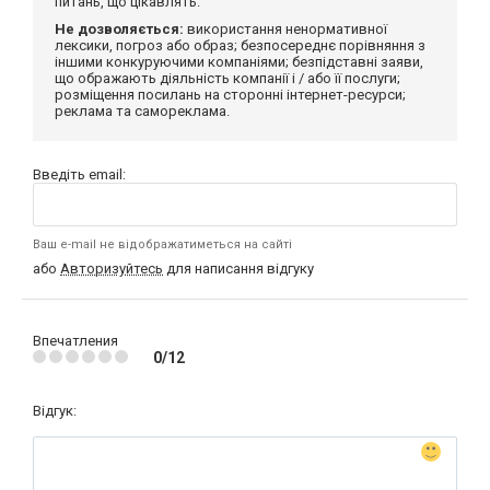
питань, що цікавлять.
Не дозволяється:
використання ненормативної
лексики, погроз або образ; безпосереднє порівняння з
іншими конкуруючими компаніями; безпідставні заяви,
що ображають діяльність компанії і / або її послуги;
розміщення посилань на сторонні інтернет-ресурси;
реклама та самореклама.
Введіть email:
Ваш e-mail не відображатиметься на сайті
або
Авторизуйтесь
для написання відгуку
Впечатления
0/12
Відгук: