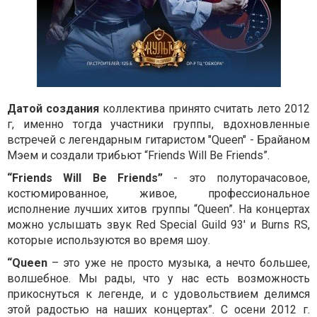
Датой создания
коллектива принято считать лето 2012
г, именно тогда участники группы, вдохновленные
встречей с легендарным гитаристом "Queen" - Брайаном
Мэем и создали трибьют “Friends Will Be Friends”.
“Friends Will Be Friends”
- это полуторачасовое,
костюмированное, живое, профессиональное
исполнение лучших хитов группы “Queen”. На концертах
можно услышать звук Red Special Guild 93' и Burns RS,
которые используются во время шоу.
“Queen
– это уже не просто музыка, а нечто большее,
волшебное. Мы рады, что у нас есть возможность
прикоснуться к легенде, и с удовольствием делимся
этой радостью на наших концертах”. С осени 2012 г.