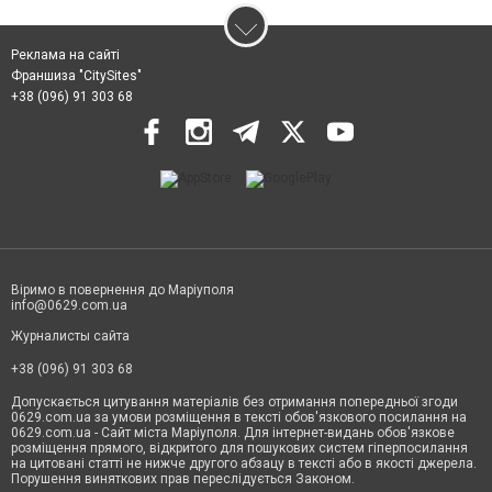
Реклама на сайті
Франшиза "CitySites"
+38 (096) 91 303 68
Віримо в повернення до Маріуполя
info@0629.com.ua
Журналисты сайта
+38 (096) 91 303 68
Допускається цитування матеріалів без отримання попередньої згоди
0629.com.ua за умови розміщення в тексті обов'язкового посилання на
0629.com.ua - Сайт міста Маріуполя. Для інтернет-видань обов'язкове
розміщення прямого, відкритого для пошукових систем гіперпосилання
на цитовані статті не нижче другого абзацу в тексті або в якості джерела.
Порушення виняткових прав переслідується Законом.