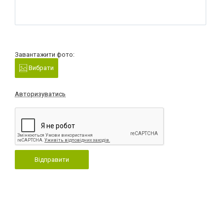
Завантажити фото:
Вибрати
Авторизуватись
Відправити