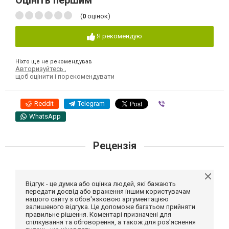
Оцініть першим
(
0
оцінок)
Я рекомендую
Ніхто ще не рекомендував
Авторизуйтесь
,
щоб оцінити і порекомендувати
Reddit
Telegram
Viber
WhatsApp
Рецензія
Відгук - це думка або оцінка людей, які бажають
передати досвід або враження іншим користувачам
нашого сайту з обов'язковою аргументацією
залишеного відгука. Це допоможе багатьом прийняти
правильне рішення. Коментарі призначені для
спілкування та обговорення, а також для роз'яснення