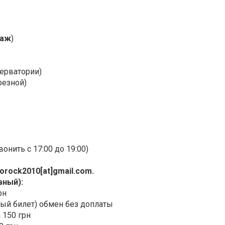
раж
)
серватории)
резной)
нить с 17:00 до 19:00)
orock2010[at]gmail.com.
вный):
рн
ный билет) обмен без доплаты
 150 грн