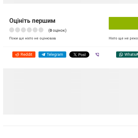
Оцініть першим
(
0
оцінок)
Ніхто ще не рек
Поки ще ніхто не оцінював
Reddit
Telegram
Viber
Whats