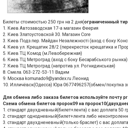
Билеты стоимостью 250 грн на 2 дня(
ограниченнный ти
1. Киев Автозаводская 17-а магазин Феерия
2. Киев Златоустовской 30. Магазин Сore
3. Киев Подз.пер. Майдан Незалежності (вход с боку Кон
4. Киев ул. Крещатик 28/2 (перекресток крещатика и Про
5. Киев ТЦ Комод (м.Левобережная)
6. Киев ТЦ Метроград (вход с боку Бесарабського рынка)
7. Киев ТЦ Метроград (напротив ул. Рогнидинськая)
8. Смела. 063-272-53-11 Вадим
9. Москва
komunado9@yandex.ru
Леонид
10. Илличёвск(Одесса) Юра 0677496257(обмен/покупка зво
Для обмена либо заказа билетов используйте почту pr
Схема обмена билетов пророк09 на пророк10(двухдне
1. стандарт двухдневный(билет+лента) с вас доплата 50 г
2. стандарт однодневный(билет+лента либо неконтролен
3. стандарт двухдненевный(только браслет) с вас доплата