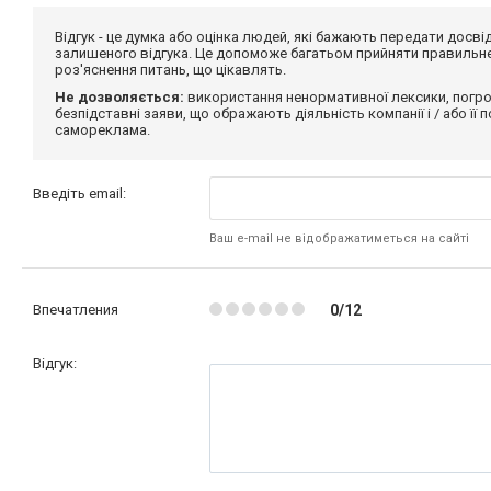
Відгук - це думка або оцінка людей, які бажають передати дос
залишеного відгука. Це допоможе багатьом прийняти правильне 
роз'яснення питань, що цікавлять.
Не дозволяється:
використання ненормативної лексики, погро
безпідставні заяви, що ображають діяльність компанії і / або її
самореклама.
Введіть email:
Ваш e-mail не відображатиметься на сайті
Впечатления
0/12
Відгук: