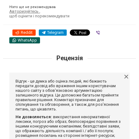
Ніхто ще не рекомендував
Авторизуйтесь
,
щоб оцінити і порекомендувати
Reddit
Telegram
Viber
WhatsApp
Рецензія
Відгук - це думка або оцінка людей, які бажають
передати досвід або враження іншим користувачам
нашого сайту з обов'язковою аргументацією
залишеного відгука. Це допоможе багатьом прийняти
правильне рішення. Коментарі призначені для
спілкування та обговорення, а також для роз'яснення
питань, що цікавлять.
Не дозволяється:
використання ненормативної
лексики, погроз або образ; безпосереднє порівняння з
іншими конкуруючими компаніями; безпідставні заяви,
що ображають діяльність компанії і / або її послуги;
розміщення посилань на сторонні інтернет-ресурси;