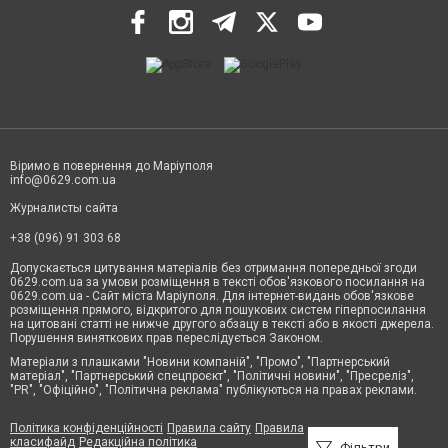
Віримо в повернення до Маріуполя
info@0629.com.ua
Журналисты сайта
+38 (096) 91 303 68
Допускається цитування матеріалів без отримання попередньої згоди
0629.com.ua за умови розміщення в тексті обов'язкового посилання на
0629.com.ua - Сайт міста Маріуполя. Для інтернет-видань обов'язкове
розміщення прямого, відкритого для пошукових систем гіперпосилання
на цитовані статті не нижче другого абзацу в тексті або в якості джерела.
Порушення виняткових прав переслідується Законом.
Матеріали з плашками "Новини компаній", "Промо", "Партнерський
матеріал", "Партнерський спецпроєкт", "Політичні новини", "Пресреліз",
"PR", "Офіційно", "Політична реклама" публікуються на правах реклами.
Політика конфіденційності
Правила сайту
Правила
класифайд
Редакційна політика
Фільтри