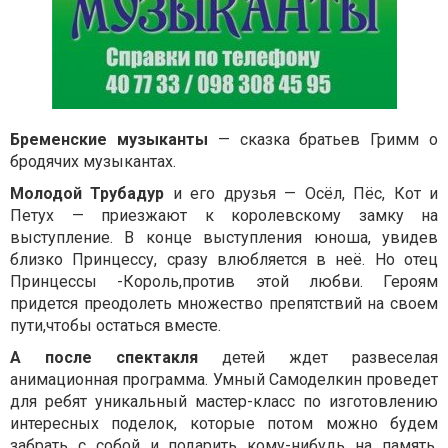
Бременские музыканты
— сказка братьев Гримм о
бродячих музыкантах.
Молодой Трубадур
и его друзья — Осёл, Пёс, Кот и
Петух — приезжают к королевскому замку на
выступление. В конце выступления юноша, увидев
близко Принцессу, сразу влюбляется в неё. Но отец
Принцессы -Король,против этой любви. Героям
придется преодолеть множество препятствий на своем
пути,чтобы остаться вместе.
А после спектакля
детей ждет развеселая
анимационная программа. Умный Самоделкин проведет
для ребят уникальный мастер-класс по изготовлению
интересных поделок, которые потом можно будем
забрать с собой и подарить кому-нибудь на память,