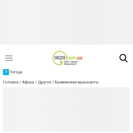
П
Погода
Головна
Афіша
Другое
Бременские музыканты