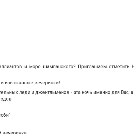
иллиантов и море шампанского? Приглашаем отметить 
е и изысканные вечеринки!
льных леди и джентльменов - эта ночь именно для Вас, а
годов.
тсби"
й вечеринки