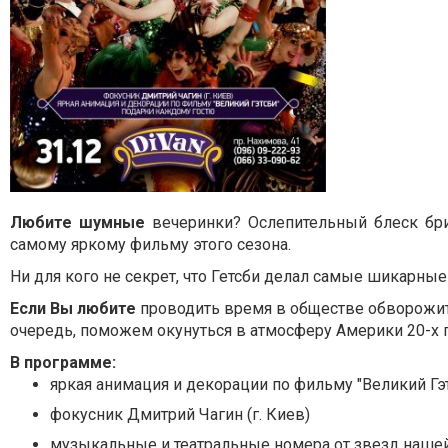
Любите шумные
вечеринки? Ослепительный блеск бр
самому яркому фильму этого сезона.
Ни для кого не секрет, что Гетсби делал самые шикарны
Если Вы любите
проводить время в обществе обворожите
очередь, поможем окунуться в атмосферу Америки 20-х 
В программе:
яркая анимация и декорации по фильму "Великий Гэ
фокусник Дмитрий Чагин (г. Киев)
музыкальные и театральные номера от звезд наше