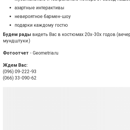
азартные интерактивы
невероятное бармен-шоу
подарки каждому гостю
Будем рады
видеть Вас в костюмах 20х-30х годов (вечерн
мундштуки.)
Фотоотчет
- Geometria.ru
Ждем Вас:
(096) 09-222-93
(066) 33-090-62