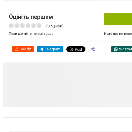
Оцініть першим
(
0
оцінок)
Ніхто ще не рек
Поки ще ніхто не оцінював
Reddit
Telegram
Viber
Whats