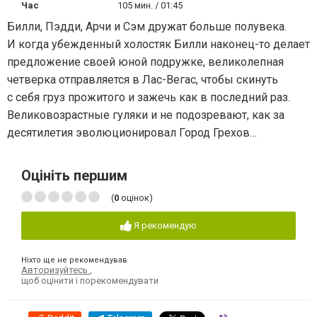
Час
105 мин. / 01:45
Билли, Пэдди, Арчи и Сэм дружат больше полувека.
И когда убежденный холостяк Билли наконец-то делает
предложение своей юной подружке, великолепная
четверка отправляется в Лас-Вегас, чтобы скинуть
с себя груз прожитого и зажечь как в последний раз.
Великовозрастные гуляки и не подозревают, как за
десятилетия эволюционировал Город Грехов…
Оцініть першим
(
0
оцінок)
Я рекомендую
Ніхто ще не рекомендував
Авторизуйтесь
,
щоб оцінити і порекомендувати