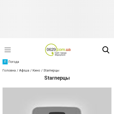
П
Погода
Головна
Афіша
Кино
Starперцы
Starперцы