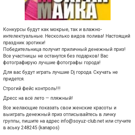
Конкурсы будут как мокрые, так и влажно-
интелектуальные. Несколько видов полива! Настоящий
праздник эротики!
Победительница получит приличный денежный приз!
Все участницы не останутся без подарков! Вас
фотографирую лучшие фотографы города!
Для вас будут играть лучшие Dj города. Скучать не
придется.
Строгий фейс контроль!!!
Дресс на всё лето — пляжный!
Все желающие показать свои женские красоты и
выиграть денежный приз отписывайтесь в личку
группы, пишите на адрес
info@soyuz-club.net
или стучите
в аську 248245 (kanapos)