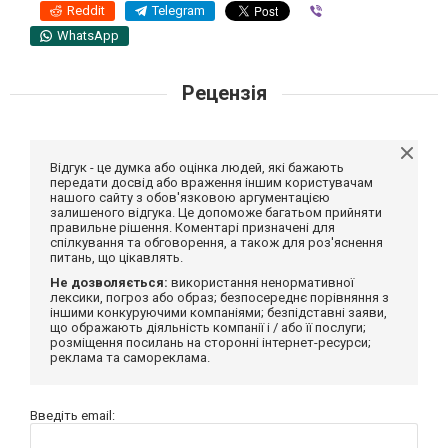
Reddit
Telegram
Viber
WhatsApp
Рецензія
Відгук - це думка або оцінка людей, які бажають
передати досвід або враження іншим користувачам
нашого сайту з обов'язковою аргументацією
залишеного відгука. Це допоможе багатьом прийняти
правильне рішення. Коментарі призначені для
спілкування та обговорення, а також для роз'яснення
питань, що цікавлять.
Не дозволяється:
використання ненормативної
лексики, погроз або образ; безпосереднє порівняння з
іншими конкуруючими компаніями; безпідставні заяви,
що ображають діяльність компанії і / або її послуги;
розміщення посилань на сторонні інтернет-ресурси;
реклама та самореклама.
Введіть email: