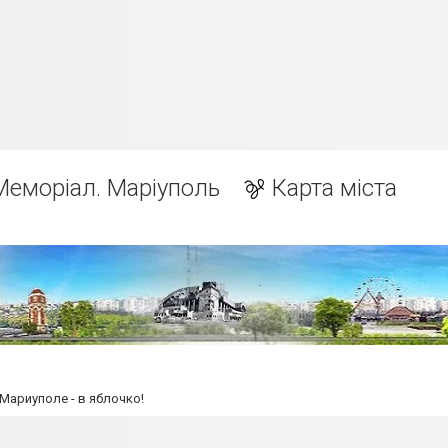
Меморіал. Маріуполь
Карта міста
ариуполе - в яблочко!