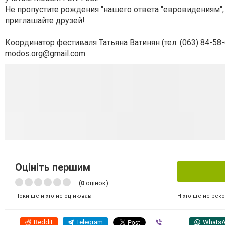
Не пропустите рождения "нашего ответа "евровидениям",
приглашайте друзей!
Координатор фестиваля Татьяна Ватинян (тел: (063) 84-58-6
modos.org@gmail.com
Оцініть першим
(
0
оцінок)
Ніхто ще не рек
Поки ще ніхто не оцінював
Reddit
Telegram
Viber
Whats