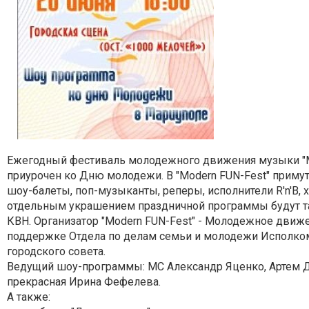
Ежегодный фестиваль молодежного движения музыки "M
приурочен ко Дню молодежи. В "Modern FUN-Fest" примут
шоу-балеты, поп-музыканты, реперы, исполнители R'n'B, х
отдельным украшением праздничной программы будут 
КВН. Организатор "Modern FUN-Fest" - Молодежное движ
поддержке Отдела по делам семьи и молодежи Исполко
городского совета.
Ведущий шоу-программы: МС Александр Яценко, Артем 
прекрасная Ирина Фефелева.
А также: