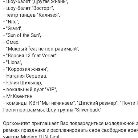
- шоу-балет "Другая жизнь",
- шоу-балет "Восторг",
- театр танцев "Кализея",
- "Nite",
- "Grand",
- "Sun of the Sun",
- Омар,
- "Мокрый feat не поп-равимый",
- "Версия 13 feat Verlan",
- "Lions",
- "Коррозия жизни",
- Наталия Серцова,
- Юлия Шилькар,
- вокальный дуэт "VIP",
- Mr.Квентин
- команды КВН "Мы начинаем", "Детский размер", "Почти
Гости программы: Шоу-группа "Silver back"
Оргкомитет приглашает Вас подзарядиться молодежной 
рамках праздника и распланировать свое свободное вре
учетом Modern FUN-Fest.