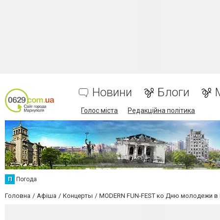
Новини
Блоги
Голос міста
Редакційна політика
П
Погода
Головна
Афіша
Концерты
MODERN FUN-FEST ко Дню молодежи в М