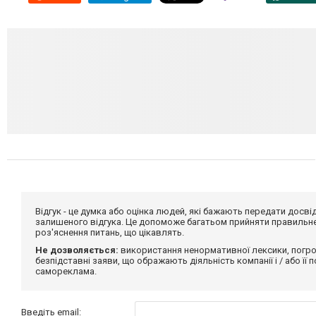
Відгук - це думка або оцінка людей, які бажають передати дос
залишеного відгука. Це допоможе багатьом прийняти правильне 
роз'яснення питань, що цікавлять.
Не дозволяється:
використання ненормативної лексики, погро
безпідставні заяви, що ображають діяльність компанії і / або її
самореклама.
Введіть email: