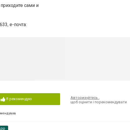
 приходите сами и
33, e-почта:
Авторизуйтесь
,
Я рекомендую
щоб оцінити і порекомендувати
омендував
App