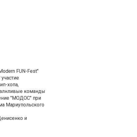
odern FUN-Fest"
 участие
ип-хопа,
талнливые команды
ение "МОДОС" при
ма Мариупольского
Денисенко и