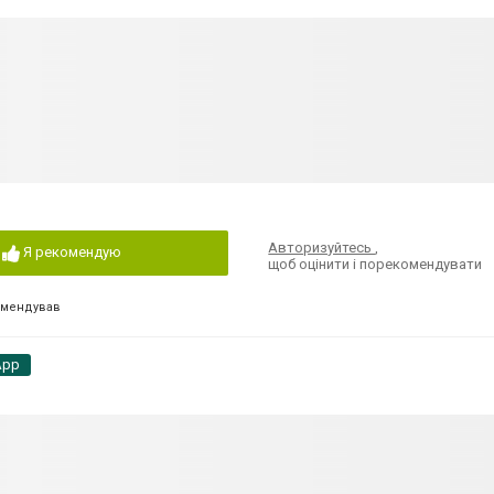
Авторизуйтесь
,
Я рекомендую
щоб оцінити і порекомендувати
омендував
App