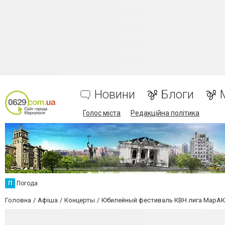
Новини
Блоги
Голос міста
Редакційна політика
П
Погода
Головна
Афіша
Концерты
Юбилейный фестиваль КВН лига МарАК