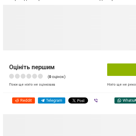
Оцініть першим
(
0
оцінок)
Ніхто ще не рек
Поки ще ніхто не оцінював
Reddit
Telegram
Viber
Whats