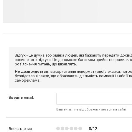
Відгук - це думка або оцінка людей, які бажають передати дос
залишеного відгука. Це допоможе багатьом прийняти правильне 
роз'яснення питань, що цікавлять.
Не дозволяється:
використання ненормативної лексики, погро
безпідставні заяви, що ображають діяльність компанії і / або її
самореклама.
Введіть email:
Ваш e-mail не відображатиметься на сайті
Впечатления
0/12