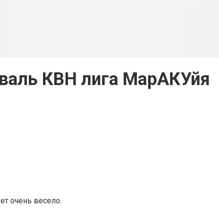
валь КВН лига МарАКУйя
т очень весело.