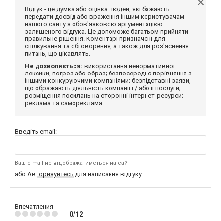
Відгук - це думка або оцінка людей, які бажають
передати досвід або враження іншим користувачам
нашого сайту з обов'язковою аргументацією
залишеного відгука. Це допоможе багатьом прийняти
правильне рішення. Коментарі призначені для
спілкування та обговорення, а також для роз'яснення
питань, що цікавлять.
Не дозволяється:
використання ненормативної
лексики, погроз або образ; безпосереднє порівняння з
іншими конкуруючими компаніями; безпідставні заяви,
що ображають діяльність компанії і / або її послуги;
розміщення посилань на сторонні інтернет-ресурси;
реклама та самореклама.
Введіть email:
Ваш e-mail не відображатиметься на сайті
або
Авторизуйтесь
для написання відгуку
Впечатления
0/12