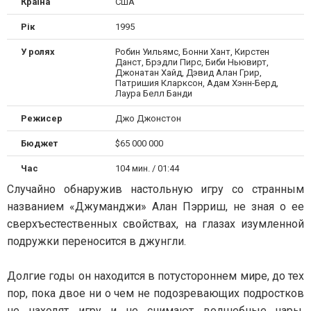
Країна
США
Рік
1995
У ролях
Робин Уильямс, Бонни Хант, Кирстен
Данст, Брэдли Пирс, Биби Ньювирт,
Джонатан Хайд, Дэвид Алан Грир,
Патришия Кларксон, Адам Хэнн-Берд,
Лаура Белл Банди
Режисер
Джо Джонстон
Бюджет
$65 000 000
Час
104 мин. / 01:44
Случайно обнаружив настольную игру со странным
названием «Джуманджи» Алан Пэрриш, не зная о ее
сверхъестественных свойствах, на глазах изумленной
подружки переносится в джунгли.
Долгие годы он находится в потустороннем мире, до тех
пор, пока двое ни о чем не подозревающих подростков
не находят игру и не снимают волшебные чары,