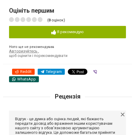
Оцініть першим
(
0
оцінок)
Я рекомендую
Ніхто ще не рекомендував
Авторизуйтесь
,
щоб оцінити і порекомендувати
Reddit
Telegram
Viber
WhatsApp
Рецензія
Відгук - це думка або оцінка людей, які бажають
передати досвід або враження іншим користувачам
нашого сайту з обов'язковою аргументацією
залишеного відгука. Це допоможе багатьом прийняти