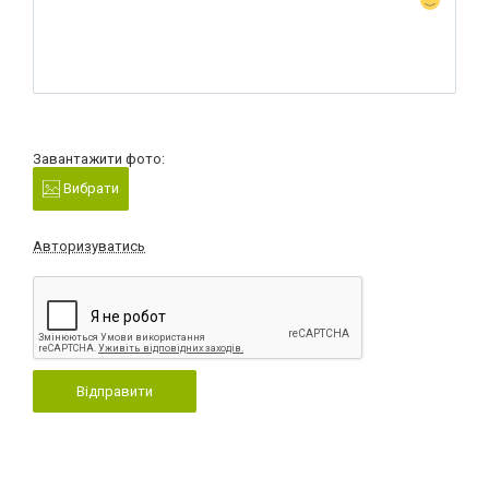
Завантажити фото:
Вибрати
Авторизуватись
Відправити