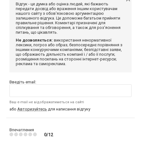
Відгук - це думка або оцінка людей, які бажають
передати досвід або враження іншим користувачам
нашого сайту з обов'язковою аргументацією
залишеного відгука. Це допоможе багатьом прийняти
правильне рішення. Коментарі призначені для
спілкування та обговорення, а також для роз'яснення
питань, що цікавлять.
Не дозволяється:
використання ненормативної
лексики, погроз або образ; безпосереднє порівняння з
іншими конкуруючими компаніями; безпідставні заяви,
що ображають діяльність компанії і / або її послуги;
розміщення посилань на сторонні інтернет-ресурси;
реклама та самореклама.
Введіть email:
Ваш e-mail не відображатиметься на сайті
або
Авторизуйтесь
для написання відгуку
Впечатления
0/12