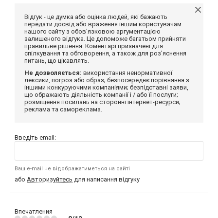
Відгук - це думка або оцінка людей, які бажають
передати досвід або враження іншим користувачам
нашого сайту з обов'язковою аргументацією
залишеного відгука. Це допоможе багатьом прийняти
правильне рішення. Коментарі призначені для
спілкування та обговорення, а також для роз'яснення
питань, що цікавлять.
Не дозволяється:
використання ненормативної
лексики, погроз або образ; безпосереднє порівняння з
іншими конкуруючими компаніями; безпідставні заяви,
що ображають діяльність компанії і / або її послуги;
розміщення посилань на сторонні інтернет-ресурси;
реклама та самореклама.
Введіть email:
Ваш e-mail не відображатиметься на сайті
або
Авторизуйтесь
для написання відгуку
Впечатления