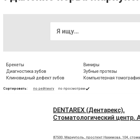
Брекеты
Виниры
Диагностика зубов
Зубные протезы
Клиновидный дефект зубов
Компьютерная томография
Коронка цельнокерамическая
Лазерное отбеливание
Сортировать:
по рейтингу
по просмотрам
Лечение гингивита
Лечение гиперестезии
Лечение заболевания височно-
Лечение зубов
нижнечелюстного сустава
DENTAREX (Дентарекс).
Лечение корневых каналов
Лечение лазером
Лечение периодонтита
Лечение периостита
Cтоматологический центр. А
Лечение стоматита
Люминиры
Панорамный снимок
Пластика десневого края
87500, Мариуполь, проспект Нахимова, 104, стома