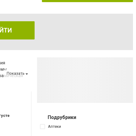
ЙТИ
гия
емы
Показать
рамическая
а
за
густе
Подрубрики
ов
Аптеки