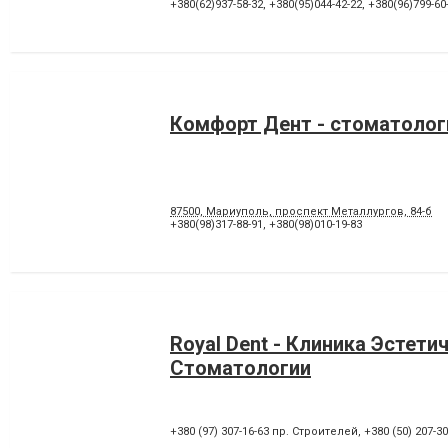
Пломбирование каналов
Подготовка к протезирова
+380(62)937-58-32
,
+380(95)044-42-22
,
+380(96)799-60
Рентген зубов
Рецессия десны
Удаление зуба
Удаление зуба мудрости
Удаление постоянного зуба
Фторирование зубов и
восстановление эмали
Чистка зубов
Шинирование зубов
Комфорт Дент - стоматолог
87500, Мариуполь, проспект Металлургов, 84-б
+380(98)317-88-91
,
+380(98)010-19-83
Royal Dent - Клиника Эстети
Стоматологии
+380 (97) 307-16-63 пр. Строителей
,
+380 (50) 207-3