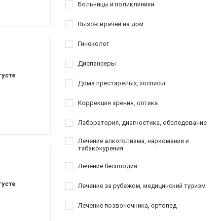
оматологии
Больницы и поликлиники
Вызов врачей на дом
ставрация
Гинеколог
аврация
Диспансеры
густе
Дома престарелых, хосписы
Коррекция зрения, оптика
Лаборатория, диагностика, обследование
Лечение алкоголизма, наркомании и
табакокурения
Лечение бесплодия
густе
Лечение за рубежом, медицинский туризм
Лечение позвоночника, ортопед
ы