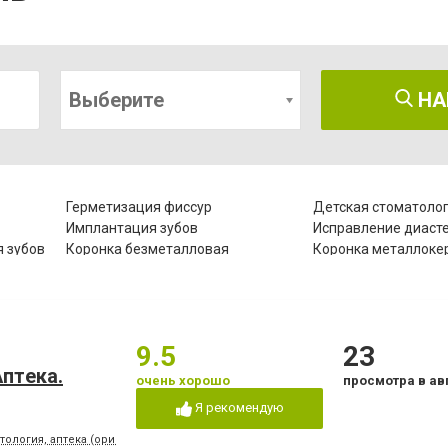
Выберите
НА
Герметизация фиссур
Детская стоматоло
Имплантация зубов
Исправление диаст
 зубов
Коронка безметалловая
Коронка металлоке
Лазеротерапия в стоматологии
Лечение альвеолит
Лечение гипоплазии эмали зубов
Лечение десен
Лечение зубов при беременности
Лечение кариеса
9.5
23
Лечение пародонтита
Лечение пародонто
Лечение под наркозом
Лечение пульпита
птeкa.
очень хорошо
просмотра в ав
Озонотерапия в стоматологии
Отбеливание зубов
Я рекомендую
Пластины для исправления
Пломбирование зуб
прикуса
тология, аптека (ориентир - напротив клуба "Коралл")