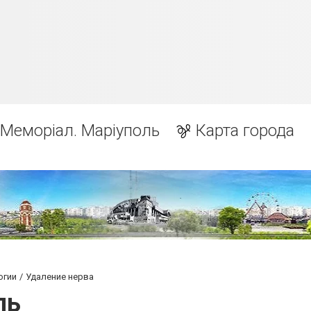
Меморіал. Маріуполь
Карта города
огии
Удаление нерва
ль