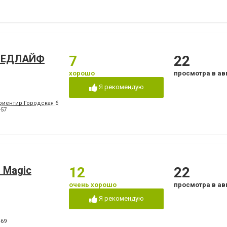
 МЕДЛАЙФ
7
22
хорошо
просмотра в ав
Я рекомендую
риентир Городская больница №2, конечная остановка троллейбусов "8" и "15", м
-57
 Magic
12
22
очень хорошо
просмотра в ав
Я рекомендую
-69