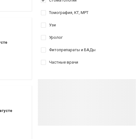
Стоматологии
Томография, КТ, МРТ
Узи
Уролог
усте
Фитопрепараты и БАДы
Частные врачи
вгусте