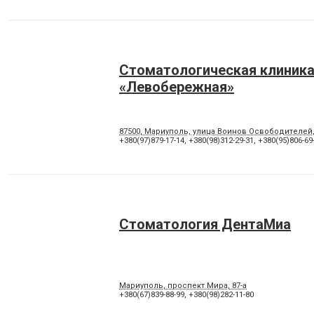
Стоматологическая клиник
«Левобережная»
87500, Мариуполь, улица Воинов Освободителей
+380(97)879-17-14
,
+380(98)312-29-31
,
+380(95)806-69
Стоматология ДентаМиа
Мариуполь, проспект Мира, 87-а
+380(67)839-88-99
,
+380(98)282-11-80