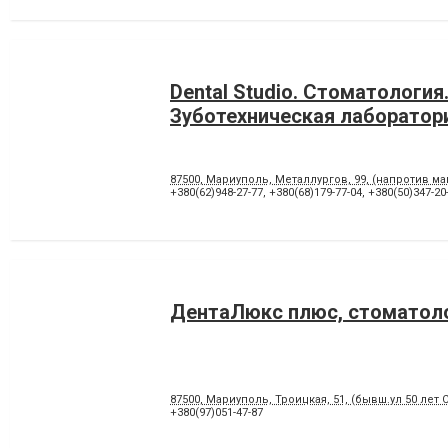
Dental Studio. Cтоматология
Зуботехническая лаборатор
87500, Мариуполь, Металлургов, 99, (напротив м
+380(62)948-27-77
,
+380(68)179-77-04
,
+380(50)347-20
ДентаЛюкс плюс, стоматол
87500, Мариуполь, Троицкая, 51, (бывш.ул 50 лет 
+380(97)051-47-87