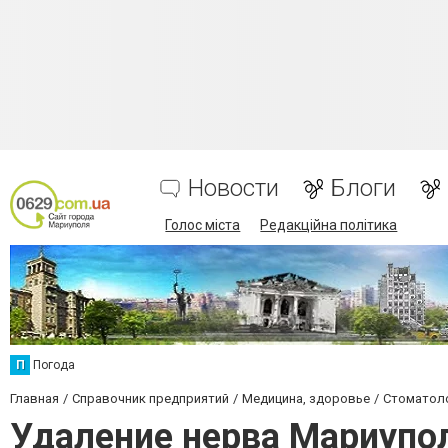
Новости
Блоги
Голос міста
Редакційна політика
П
Погода
Главная
Справочник предприятий
Медицина, здоровье
Стоматол
Удаление нерва Мариупо