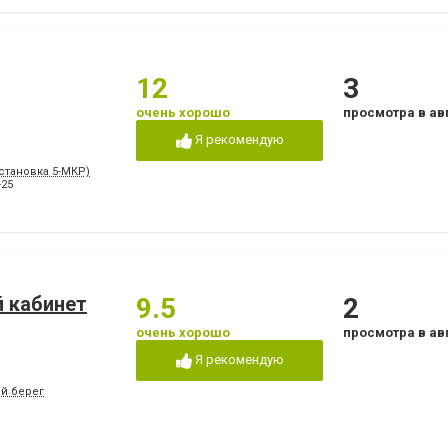
12
3
очень хорошо
просмотра в ав
Я рекомендую
Остановка 5-МКР)
-25
 кабинет
9.5
2
очень хорошо
просмотра в ав
Я рекомендую
ый берег