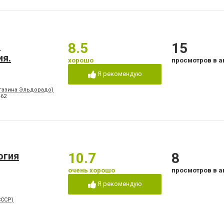
.
8.5
15
ия.
хорошо
просмотров в а
Я рекомендую
агазина Эльдорадо)
-62
огия
10.7
8
очень хорошо
просмотров в а
Я рекомендую
СССР)