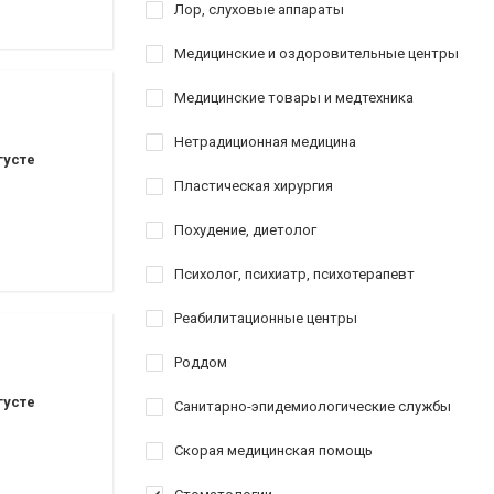
Лор, слуховые аппараты
Медицинские и оздоровительные центры
Медицинские товары и медтехника
Нетрадиционная медицина
густе
Пластическая хирургия
аршрутных такси 154,154А,112,145,110)
Похудение, диетолог
Психолог, психиатр, психотерапевт
Реабилитационные центры
Роддом
густе
Санитарно-эпидемиологические службы
Скорая медицинская помощь