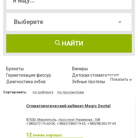
НАЙТИ
Брекеты
Виниры
Герметизация фиссур
Детская стоматология
Показать
Диагностика зубов
Зубные протезы
Имплантация зубов
Исправление диастемы
Сортировать:
по рейтингу
по просмотрам
Клиновидный дефект зубов
Компьютерная томография
зубов
Стоматологический кабинет Magic Dental
Коронка безметалловая
Коронка
металлокерамическая
Коронка
Лазерное отбеливание
87500, Мариуполь, проспект Нахимова, 108
цельнокерамическая
+380(67)175-60-06
,
+380(67)860-19-63
,
+380(98)302-97-69
Лазеротерапия в
Лечение альвеолита
стоматологии
12
очень хорошо