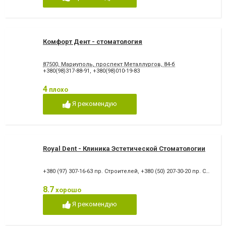
Снятие зубного камня
Стразы и скайсы
Удаление зуба
Удаление зуба мудрости
Удаление молочного зуба
Удаление нерва
Удаление постоянного зуба
Фторирование зубов и
восстановление эмали
Комфорт Дент - стоматология
Хирургическое лечение
Художественная
зубов
реставрация зубов
87500, Мариуполь, проспект Металлургов, 84-б
Чистка зубов
Шинирование зубов
+380(98)317-88-91
,
+380(98)010-19-83
Элайнеры
Эстетическая реставрация
4
плохо
Я рекомендую
Royal Dent - Клиника Эстетической Стоматологии
+380 (97) 307-16-63 пр. Строителей
,
+380 (50) 207-30-20 пр. Строителей
8.7
хорошо
Я рекомендую