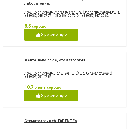
лаборатория.
87500, Мариуполь, Металлургов, 99, (напротив магазина Эльдор
+380(62)948-27-77
,
+380(68)179-77-04
,
+380(50)347-20-62
8.5
хорошо
Я рекомендую
ДентаЛюкс плюс, стоматология
87500, Мариуполь, Троицкая, 51, (бывш.ул 50 лет СССР)
+380(97)051-47-87
10.7
очень хорошо
Я рекомендую
Стоматология «VITADENT ™»