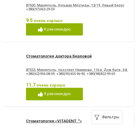
87500, Мариуполь, бульвар Меотиды, 13/19, Левый берег
+380(97)063-29-59
9.5
очень хорошо
Я рекомендую
Стоматология доктора Берловой
87553, Мариуполь, проспект Нахимова, 116-а, Дом быта, 3-й этаж
+380(62)956-08-09
,
+380(95)455-96-90
,
+380(98)822-99-69
11.7
очень хорошо
Я рекомендую
Фильтры
Стоматология «VITADENT ™»
87500, Мариуполь, проспект Металлургов, 137, (Остановка 5-МКР