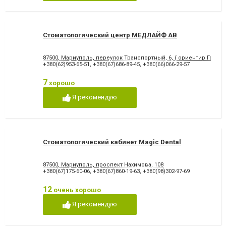
Снятие зубного камня
Стразы и скайсы
Удаление зуба
Удаление зуба мудрости
Удаление молочного зуба
Удаление нерва
Удаление постоянного зуба
Фторирование зубов и
Стоматологический центр МЕДЛАЙФ АВ
восстановление эмали
Хирургическое лечение
Художественная
87500, Мариуполь, переулок Транспортный, 6, ( ориентир Городс
зубов
реставрация зубов
+380(62)953-65-51
,
+380(67)686-89-45
,
+380(66)066-29-57
Чистка зубов
Шинирование зубов
Элайнеры
Эстетическая реставрация
7
хорошо
Я рекомендую
Стоматологический кабинет Magic Dental
87500, Мариуполь, проспект Нахимова, 108
+380(67)175-60-06
,
+380(67)860-19-63
,
+380(98)302-97-69
12
очень хорошо
Я рекомендую