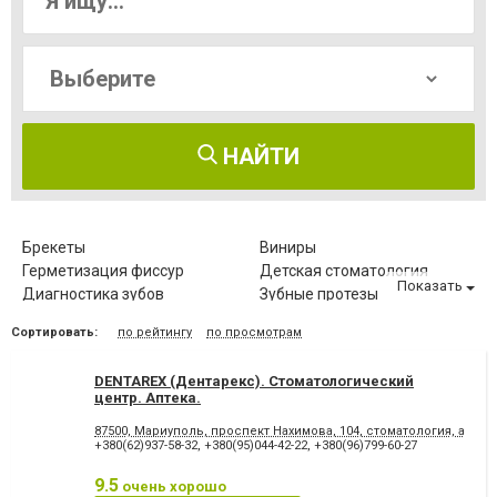
НАЙТИ
Брекеты
Виниры
Герметизация фиссур
Детская стоматология
Показать
Диагностика зубов
Зубные протезы
Имплантация зубов
Исправление диастемы
Сортировать:
по рейтингу
по просмотрам
Клиновидный дефект зубов
Компьютерная томография
зубов
DENTAREX (Дентарекс). Cтоматологический
Коронка безметалловая
Коронка
центр. Аптeкa.
металлокерамическая
Коронка
Лазерное отбеливание
87500, Мариуполь, проспект Нахимова, 104, стоматология, аптека
цельнокерамическая
+380(62)937-58-32
,
+380(95)044-42-22
,
+380(96)799-60-27
Лазеротерапия в
Лечение альвеолита
стоматологии
9.5
очень хорошо